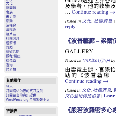
Gustavo透過世
文化
及學者，他的教學及
新聞類
→
…
Continue reading
會展
未分类
Posted in
文化
,
社團消息
活動
reply
演唱會
演唱會
相片區
社團消息
《波普藝廊 – 梁
經濟版
舞蹈
GALLERY
藝術活動
課程/講座
Posted on
2018年03月6日
by
錄像篇
香港
由雲霓主辦、官樂怡
體育類
助的《波普藝廊 –
→
Continue reading
其他操作
登入
Posted in
文化
,
社團消息
,
訂閱網站內容的資訊提供
Leave 
文化藝術傳播協會
|
訂閱留言的資訊提供
WordPress.org 台灣繁體中文
《般若波羅密多心
链接表