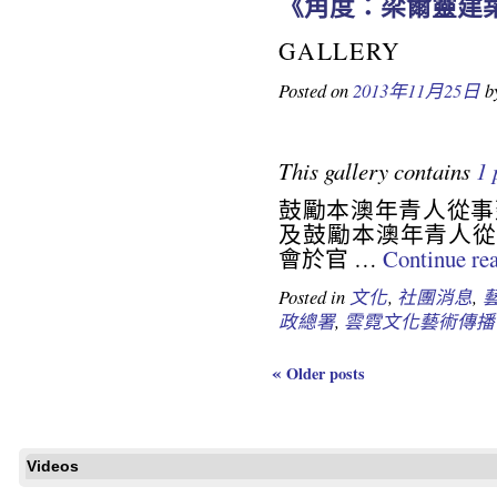
《角度：梁爾靈建
GALLERY
Posted on
2013年11月25日
b
This gallery contains
1 
鼓勵本澳年青人從事
及鼓勵本澳年青人從
會於官 …
Continue re
Posted in
文化
,
社團消息
,
政總署
,
雲霓文化藝術傳播
«
Older posts
Videos