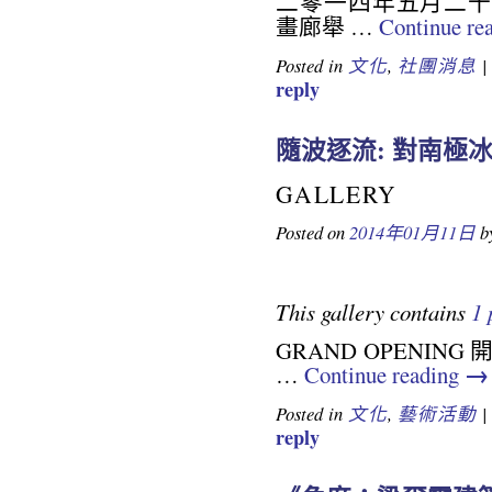
二零一四年五月二十
畫廊舉 …
Continue re
Posted in
文化
,
社團消息
reply
隨波逐流: 對南極
19643972685851792
mail
GALLERY
Posted on
2014年01月11日
b
This gallery contains
1 
GRAND OPENING 開幕: J
→
…
Continue reading
Posted in
文化
,
藝術活動
reply