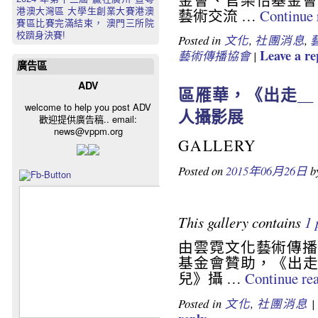
藝術交流 …
Continue
港澳大灣區 大學生創業大賽港澳
賽區比賽完滿結束， 澳門三所院
校躋身決賽!
Posted in
文化
,
社團消息
,
Leave a re
藝術傳播協會
|
廣告區
ADV
區雁華，《出走__
welcome to help you post ADV
人攝影展
歡迎提供廣告稿.. email:
news@vppm.org
GALLERY
Posted on
2015年06月26日
b
This gallery contains
1 
由雲霓文化藝術傳播
基金會贊助，《出走
兒》攝 …
Continue re
Posted in
文化
,
社團消息