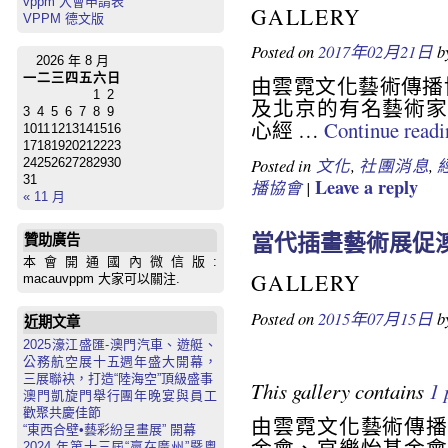
vppm 入會申請表
GALLERY
VPPM 德文版
Posted on
2017年02月21日
b
2026 年 8 月
一
二
三
四
五
六
日
由雲霓文化藝術傳播
1
2
及北京的有名藝術家
3
4
5
6
7
8
9
心經 …
Continue read
10
11
12
13
14
15
16
17
18
19
20
21
22
23
Posted in
文化
,
社團消息
,
24
25
26
27
28
29
30
31
Leave a reply
播協會
|
« 11 月
當代插畫藝術展促
贊助廣告
本會開通國內微信版:
GALLERY
macauvppm 大家可以關注.
Posted on
2015年07月15日
b
近期文章
2025濠江盛匯-澳門汽車、遊艇、
公務航空展十五週年盛大開幕，
三展聯袂，打造“陸海空”頂級盛事
This gallery contains
1 
澳門凱旋門舉行團年晚宴與員工
歡聚共慶佳節
由雲霓文化藝術傳播
“東西合壁•藝彩紛呈畫展” 開幕
金會、官樂怡基金會
2024 年第十三屆“贏在廣州”暨粵