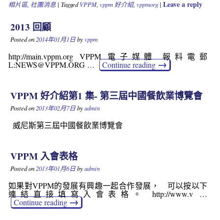
Leave a reply
相片區
,
社團消息
|
Tagged
VPPM
,
vppm 好介紹
,
vppmorg
|
2013 回顧
Posted on
2014年01月1日
by
vppm
http://main.vppm.org VPPM 電子媒體 報料電郵
→
L:NEWS@VPPM.ORG …
Continue reading
VPPM 好介紹第1 集- 第三屆中國餐飲業博覽會
Posted on
2013年02月7日
by
admin
威尼斯第三屆中國餐飲業博覽會
VPPM 入會表格
Posted on
2013年01月6日
by
admin
如果對VPPM的發展有興趣一起合作發展， 可以按以下
連結直接填寫入會表格。 http://www.v …
→
Continue reading