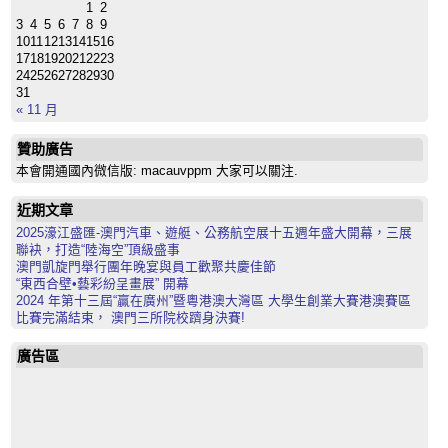
1
2
3
4
5
6
7
8
9
10
11
12
13
14
15
16
17
18
19
20
21
22
23
24
25
26
27
28
29
30
31
« 11 月
贊助廣告
本會開通國內微信版: macauvppm 大家可以關注.
近期文章
2025濠江盛匯-澳門汽車、遊艇、公務航空展十五週年盛大開幕，三展
聯袂，打造“陸海空”頂級盛事
澳門凱旋門舉行團年晚宴與員工歡聚共慶佳節
“東西合壁•藝彩紛呈畫展” 開幕
2024 年第十三屆“贏在廣州”暨粵港澳大灣區 大學生創業大賽港澳賽區
比賽完滿結束， 澳門三所院校躋身決賽!
廣告區