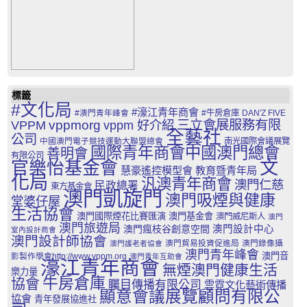
標籤
#文化局
#濠江青年商會
#澳門青年峰會
#牛房倉庫
DAN'Z FIVE
三立會展服務有限
VPPM
vppmorg
vppm 好介紹
全藝社
公司
中國澳門電子競技運動大聯盟總會
南光國際會議展覽
國際青年商會中國澳門總會
善明會
有限公司
文
官樂怡基金會
慧豪遙控模型會
教育暨青年局
化局
汎澳青年商會
澳門仁慈
民政總署
東方基金會
澳門凱旋門
澳門吸煙與健康
堂婆仔屋
生活協會
澳門國際煙花比賽匯演
澳門基金會
澳門威尼斯人
澳門
澳門旅遊局
澳門瘋枝谷創意空間
澳門設計中心
室內設計商會
澳門設計師協會
澳門貿易投資促進局
澳門錄像攝
澳門護老者協會
澳門青年峰會
澳門音
影製作學會http://www.vppm.org
澳門青年互助會
濠江青年商會
無煙澳門健康生活
樂力量
牛房倉庫
協會
矚目傳播有限公司
雲霓文化藝術傳播
顯意會議展覽顧問有限公
協會
青年發展協進社