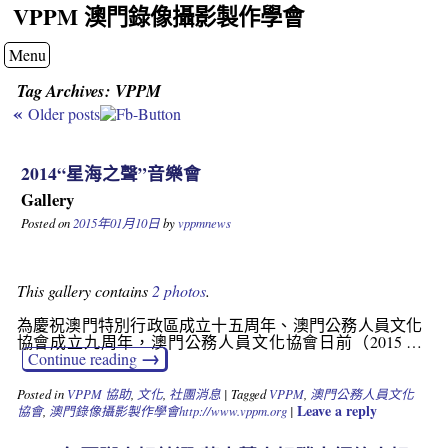
VPPM 澳門錄像攝影製作學會
Menu
Tag Archives:
VPPM
«
Older posts
2014“星海之聲”音樂會
Gallery
Posted on
2015年01月10日
by
vppmnews
This gallery contains
2 photos
.
為慶祝澳門特別行政區成立十五周年、澳門公務人員文化
協會成立九周年，澳門公務人員文化協會日前（2015 …
→
Continue reading
Posted in
VPPM 協助
,
文化
,
社團消息
|
Tagged
VPPM
,
澳門公務人員文化
Leave a reply
協會
,
澳門錄像攝影製作學會http://www.vppm.org
|