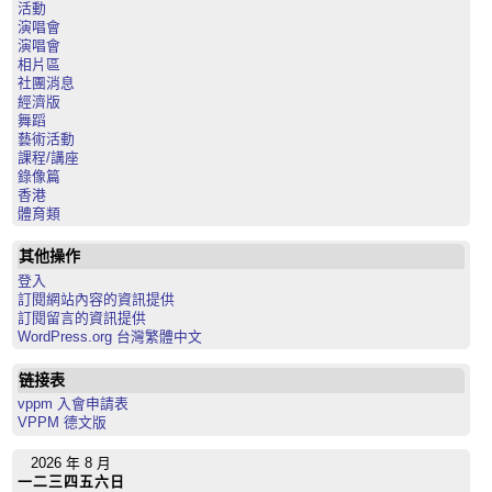
活動
演唱會
演唱會
相片區
社團消息
經濟版
舞蹈
藝術活動
課程/講座
錄像篇
香港
體育類
其他操作
登入
訂閱網站內容的資訊提供
訂閱留言的資訊提供
WordPress.org 台灣繁體中文
链接表
vppm 入會申請表
VPPM 德文版
2026 年 8 月
一
二
三
四
五
六
日