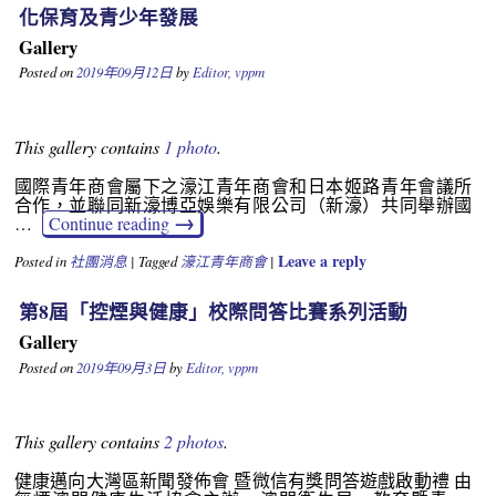
化保育及青少年發展
Gallery
Posted on
2019年09月12日
by
Editor, vppm
This gallery contains
1 photo
.
國際青年商會屬下之濠江青年商會和日本姬路青年會議所
合作，並聯同新濠博亞娛樂有限公司（新濠）共同舉辦國
→
…
Continue reading
Leave a reply
Posted in
社團消息
|
Tagged
濠江青年商會
|
第8屆「控煙與健康」校際問答比賽系列活動
Gallery
Posted on
2019年09月3日
by
Editor, vppm
This gallery contains
2 photos
.
健康邁向大灣區新聞發佈會 暨微信有獎問答遊戲啟動禮 由