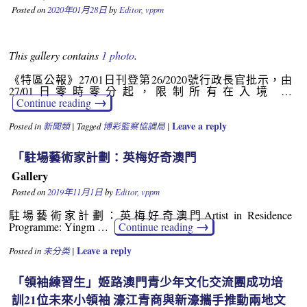
Posted on
2020年01月28日
by
Editor, vppm
This gallery contains
1 photo
.
《特區公報》27/01日刊登第26/2020號行政長官批示，由
27/01日零時零分起，限制所有在入境 …
→
Continue reading
Leave a reply
Posted in
新聞類
|
Tagged
博彩監察協調局
|
「駐場藝術家計劃：英梅好奇澳門
Gallery
Posted on
2019年11月1日
by
Editor, vppm
駐場藝術家計劃：英梅好奇澳門Artist in Residence
→
Programme: Yingm …
Continue reading
Leave a reply
Posted in
未分类
|
「領袖練習生」姬路澳門青少年文化交流團成功培
訓21位未來小領袖 濠江青商與新濠攜手推動兩地文