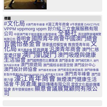
標籤
#文化局
#濠江青年商會
#澳門青年峰會
#牛房倉庫
DAN'Z FIVE
三立會展服務有限
VPPM
vppmorg
vppm 好介紹
全藝社
公司
中國澳門電子競技運動大聯盟總會
南光國際會議展覽
國際青年商會中國澳門總會
善明會
有限公司
文
官樂怡基金會
慧豪遙控模型會
教育暨青年局
化局
汎澳青年商會
澳門仁慈
民政總署
東方基金會
澳門凱旋門
澳門吸煙與健康
堂婆仔屋
生活協會
澳門國際煙花比賽匯演
澳門基金會
澳門威尼斯人
澳門
澳門旅遊局
澳門瘋枝谷創意空間
澳門設計中心
室內設計商會
澳門設計師協會
澳門貿易投資促進局
澳門錄像攝
澳門護老者協會
澳門青年峰會
澳門音
影製作學會http://www.vppm.org
澳門青年互助會
濠江青年商會
無煙澳門健康生活
樂力量
牛房倉庫
協會
矚目傳播有限公司
雲霓文化藝術傳播
顯意會議展覽顧問有限公
協會
青年發展協進社
司