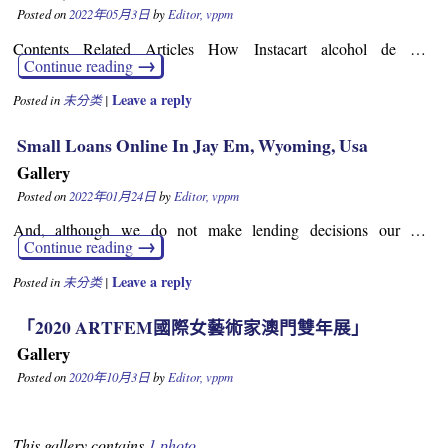
Posted on
2022年05月3日
by
Editor, vppm
Contents Related Articles How Instacart alcohol de …
→
Continue reading
Leave a reply
Posted in
未分类
|
Small Loans Online In Jay Em, Wyoming, Usa
Gallery
Posted on
2022年01月24日
by
Editor, vppm
And, although we do not make lending decisions our …
→
Continue reading
Leave a reply
Posted in
未分类
|
「2020 ARTFEM國際女藝術家澳門雙年展」
Gallery
Posted on
2020年10月3日
by
Editor, vppm
This gallery contains
1 photo
.