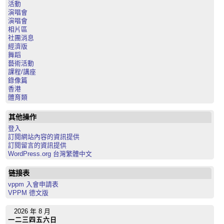
活動
演唱會
演唱會
相片區
社團消息
經濟版
舞蹈
藝術活動
課程/講座
錄像篇
香港
體育類
其他操作
登入
訂閱網站內容的資訊提供
訂閱留言的資訊提供
WordPress.org 台灣繁體中文
链接表
vppm 入會申請表
VPPM 德文版
2026 年 8 月
一
二
三
四
五
六
日