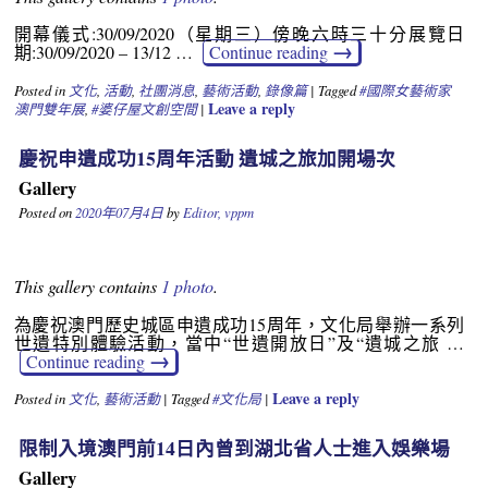
開幕儀式:30/09/2020（星期三）傍晚六時三十分展覽日
→
期:30/09/2020 – 13/12 …
Continue reading
Posted in
文化
,
活動
,
社團消息
,
藝術活動
,
錄像篇
|
Tagged
#國際女藝術家
Leave a reply
澳門雙年展
,
#婆仔屋文創空間
|
慶祝申遺成功15周年活動 遺城之旅加開場次
Gallery
Posted on
2020年07月4日
by
Editor, vppm
This gallery contains
1 photo
.
為慶祝澳門歷史城區申遺成功15周年，文化局舉辦一系列
世遺特別體驗活動，當中“世遺開放日”及“遺城之旅 …
→
Continue reading
Leave a reply
Posted in
文化
,
藝術活動
|
Tagged
#文化局
|
限制入境澳門前14日內曾到湖北省人士進入娛樂場
Gallery