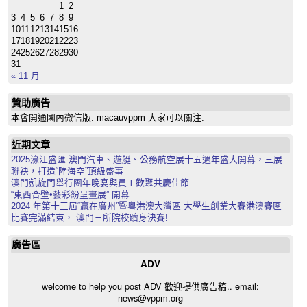
1
2
3
4
5
6
7
8
9
10
11
12
13
14
15
16
17
18
19
20
21
22
23
24
25
26
27
28
29
30
31
« 11 月
贊助廣告
本會開通國內微信版: macauvppm 大家可以關注.
近期文章
2025濠江盛匯-澳門汽車、遊艇、公務航空展十五週年盛大開幕，三展
聯袂，打造“陸海空”頂級盛事
澳門凱旋門舉行團年晚宴與員工歡聚共慶佳節
“東西合壁•藝彩紛呈畫展” 開幕
2024 年第十三屆“贏在廣州”暨粵港澳大灣區 大學生創業大賽港澳賽區
比賽完滿結束， 澳門三所院校躋身決賽!
廣告區
ADV
welcome to help you post ADV 歡迎提供廣告稿.. email:
news@vppm.org