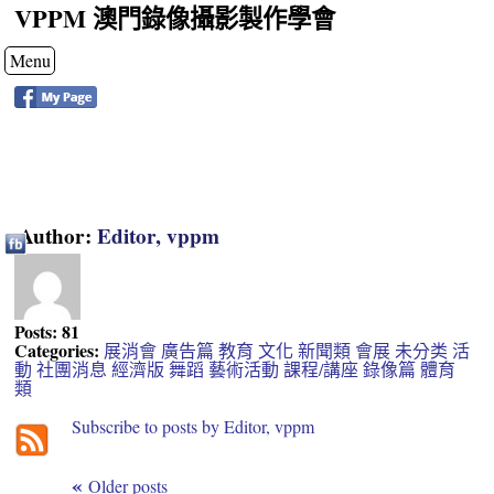
VPPM 澳門錄像攝影製作學會
Menu
Author:
Editor, vppm
Posts: 81
Categories:
展消會
廣告篇
教育
文化
新聞類
會展
未分类
活
動
社團消息
經濟版
舞蹈
藝術活動
課程/講座
錄像篇
體育
類
Subscribe to posts by Editor, vppm
«
Older posts