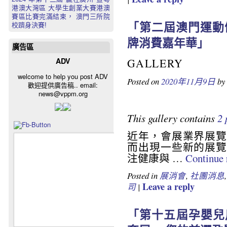
港澳大灣區 大學生創業大賽港澳
賽區比賽完滿結束， 澳門三所院
「第二屆澳門運動
校躋身決賽!
牌消費嘉年華」
廣告區
GALLERY
ADV
welcome to help you post ADV
Posted on
2020年11月9日
by
歡迎提供廣告稿.. email:
news@vppm.org
This gallery contains
2 
近年，會展業界展覽
而出現一些新的展覽
注健康與 …
Continue
Posted in
展消會
,
社團消息
Leave a reply
司
|
「第十五屆孕嬰兒用