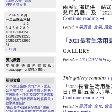
vppm 入會申請表
VPPM 德文版
兩展同場提供一站式
兒用品展」及「202
2026 年 8 月
→
Continue reading
一
二
三
四
五
六
日
1
2
Posted in
展消會
,
會展
,
活
3
4
5
6
7
8
9
10
11
12
13
14
15
16
17
18
19
20
21
22
23
「2021長者生活
24
25
26
27
28
29
30
31
GALLERY
« 11 月
Posted on
2021年03月6日
by
贊助廣告
本會開通國內微信版:
macauvppm 大家可以關注.
This gallery contains
1 
近期文章
「2021長者生活用
2025濠江盛匯-澳門汽車、遊艇、
日(星期五至六)早
公務航空展十五週年盛大開幕，
三展聯袂，打造“陸海空”頂級盛事
→
Continue reading
澳門凱旋門舉行團年晚宴與員工
歡聚共慶佳節
Posted in
展消會
,
文化
,
會
“東西合壁•藝彩紛呈畫展” 開幕
Leave a reply
|
2024 年第十三屆“贏在廣州”暨粵