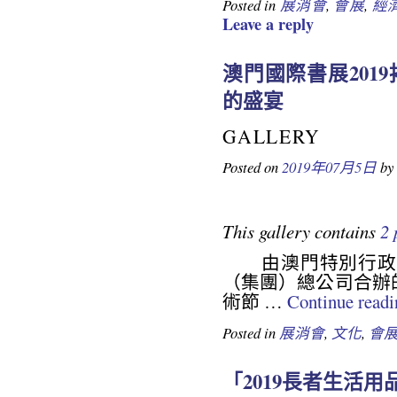
Posted in
展消會
,
會展
,
經
Leave a reply
澳門國際書展201
的盛宴
GALLERY
Posted on
2019年07月5日
by
This gallery contains
2 
由澳門特別行政區
（集團）總公司合辦
術節 …
Continue read
Posted in
展消會
,
文化
,
會
「2019長者生活