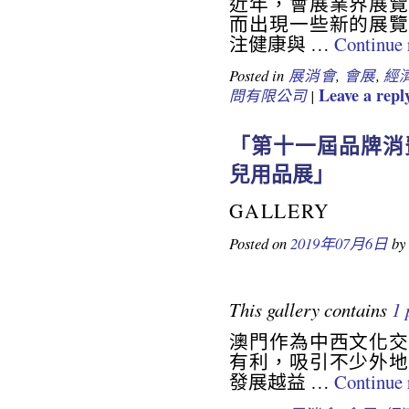
近年，會展業界展覽
而出現一些新的展覽
注健康與 …
Continue
Posted in
展消會
,
會展
,
經
Leave a repl
問有限公司
|
「第十一屆品牌消
19643972685851792
兒用品展」
GALLERY
Posted on
2019年07月6日
by
This gallery contains
1 
澳門作為中西文化交
有利，吸引不少外地
發展越益 …
Continue