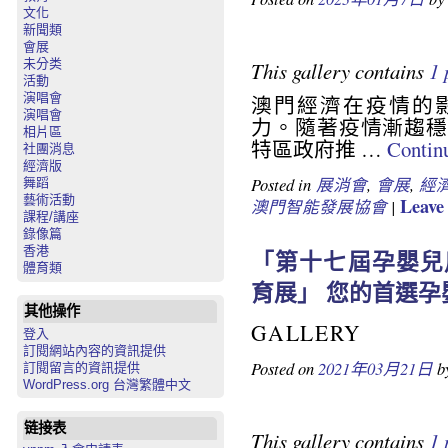
文化
新聞類
會展
未分类
This gallery contains
1 
活動
演唱會
澳門經濟在疫情的
演唱會
力。隨著疫情漸趨穩
相片區
特區政府推 …
Contin
社團消息
經濟版
Posted in
展消會
,
會展
,
經
舞蹈
藝術活動
Leave 
澳門智能發展協會
|
課程/講座
錄像篇
香港
「第十七屆孕嬰兒用
體育類
育展」 您的首選
其他操作
GALLERY
登入
訂閱網站內容的資訊提供
Posted on
2021年03月21日
b
訂閱留言的資訊提供
WordPress.org 台灣繁體中文
链接表
This gallery contains
1 