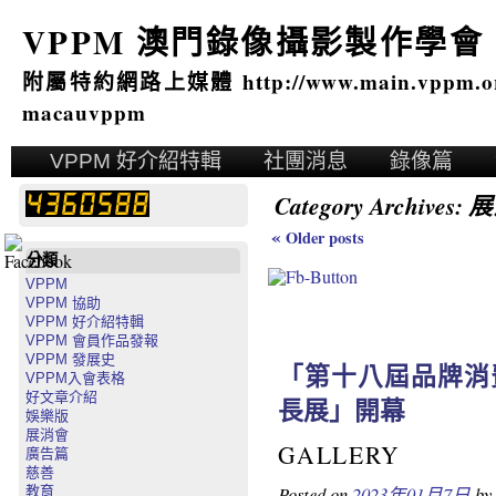
VPPM 澳門錄像攝影製作學會
附屬特約網路上媒體 http://www.main.vppm.o
macauvppm
VPPM 好介紹特輯
社團消息
錄像篇
Category Archives:
展
«
Older posts
分類
VPPM
VPPM 協助
VPPM 好介紹特輯
VPPM 會員作品發報
VPPM 發展史
「第十八屆品牌消
VPPM入會表格
好文章介紹
長展」開幕
娛樂版
展消會
GALLERY
廣告篇
慈善
Posted on
2023年01月7日
by
教育