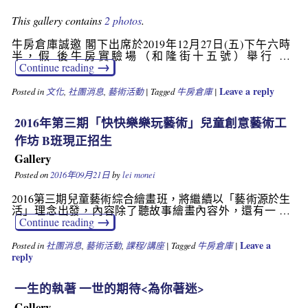
This gallery contains
2 photos
.
牛房倉庫誠邀 閣下出席於2019年12月27日(五)下午六時
半，假 後牛房實驗場（和隆街十五號）舉行 …
→
Continue reading
Leave a reply
Posted in
文化
,
社團消息
,
藝術活動
|
Tagged
牛房倉庫
|
2016年第三期「快快樂樂玩藝術」兒童創意藝術工
作坊 B班現正招生
Gallery
Posted on
2016年09月21日
by
lei monei
2016第三期兒童藝術綜合繪畫班，將繼續以「藝術源於生
活」理念出發，內容除了聽故事繪畫內容外，還有一 …
→
Continue reading
Leave a
Posted in
社團消息
,
藝術活動
,
課程/講座
|
Tagged
牛房倉庫
|
reply
一生的執著 一世的期待<為你著迷>
Gallery