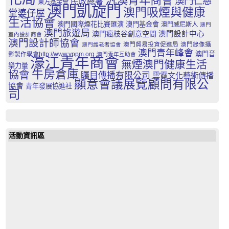
汎澳青年商會
澳門仁慈
民政總署
東方基金會
澳門凱旋門
澳門吸煙與健康
堂婆仔屋
生活協會
澳門國際煙花比賽匯演
澳門基金會
澳門威尼斯人
澳門
澳門旅遊局
澳門瘋枝谷創意空間
澳門設計中心
室內設計商會
澳門設計師協會
澳門貿易投資促進局
澳門錄像攝
澳門護老者協會
澳門青年峰會
澳門音
影製作學會http://www.vppm.org
澳門青年互助會
濠江青年商會
無煙澳門健康生活
樂力量
牛房倉庫
協會
矚目傳播有限公司
雲霓文化藝術傳播
顯意會議展覽顧問有限公
協會
青年發展協進社
司
活動資訊區