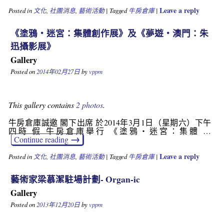
Leave a reply
Posted in
文化
,
社團消息
,
藝術活動
|
Tagged
牛房倉庫
|
《塗鴉・迷宮：集體創作展》及《夢遊・澳門：朱
迅攝影展》
Gallery
Posted on
2014年02月27日
by
vppm
This gallery contains
2 photos
.
牛房倉庫誠邀 閣下出席 於2014年3月1日（星期六）下午
四時 假 牛房倉庫舉行 《塗鴉・迷宮：集體 …
→
Continue reading
Leave a reply
Posted in
文化
,
社團消息
,
藝術活動
|
Tagged
牛房倉庫
|
藝術家梁慕潔駐場計劃- Organ-ic
Gallery
Posted on
2013年12月20日
by
vppm