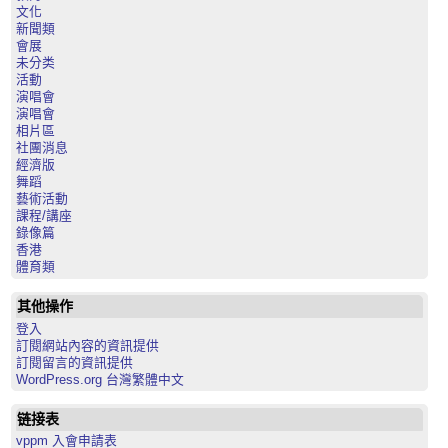
文化
新聞類
會展
未分类
活動
演唱會
演唱會
相片區
社團消息
經濟版
舞蹈
藝術活動
課程/講座
錄像篇
香港
體育類
其他操作
登入
訂閱網站內容的資訊提供
訂閱留言的資訊提供
WordPress.org 台灣繁體中文
链接表
vppm 入會申請表