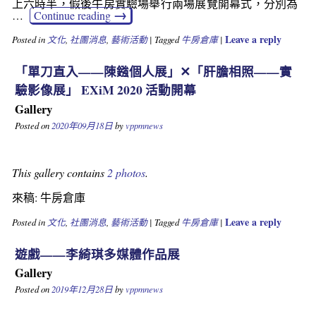
上六時半，假後牛房實驗場舉行兩場展覽開幕式，分別為
→
…
Continue reading
Leave a reply
Posted in
文化
,
社團消息
,
藝術活動
|
Tagged
牛房倉庫
|
「單刀直入——陳鏹個人展」✕「肝膽相照——實
驗影像展」 EXiM 2020 活動開幕
Gallery
Posted on
2020年09月18日
by
vppmnews
This gallery contains
2 photos
.
來稿: 牛房倉庫
Leave a reply
Posted in
文化
,
社團消息
,
藝術活動
|
Tagged
牛房倉庫
|
遊戲——李綺琪多媒體作品展
Gallery
Posted on
2019年12月28日
by
vppmnews