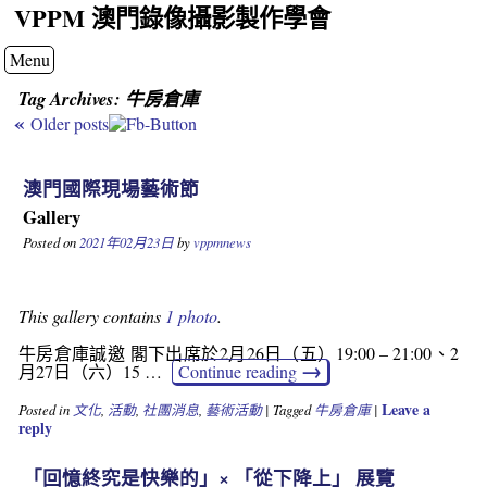
VPPM 澳門錄像攝影製作學會
Menu
Tag Archives:
牛房倉庫
«
Older posts
澳門國際現場藝術節
Gallery
Posted on
2021年02月23日
by
vppmnews
This gallery contains
1 photo
.
牛房倉庫誠邀 閣下出席於2月26日（五）19:00 – 21:00、2
→
月27日（六）15 …
Continue reading
Leave a
Posted in
文化
,
活動
,
社團消息
,
藝術活動
|
Tagged
牛房倉庫
|
reply
「回憶終究是快樂的」× 「從下降上」 展覽