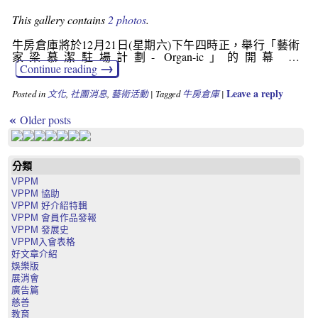
This gallery contains
2 photos
.
牛房倉庫將於12月21日(星期六)下午四時正，舉行「藝術
家梁慕潔駐場計劃- Organ-ic」的開幕 …
→
Continue reading
Leave a reply
Posted in
文化
,
社團消息
,
藝術活動
|
Tagged
牛房倉庫
|
«
Older posts
分類
VPPM
VPPM 協助
VPPM 好介紹特輯
VPPM 會員作品發報
VPPM 發展史
VPPM入會表格
好文章介紹
娛樂版
展消會
廣告篇
慈善
教育