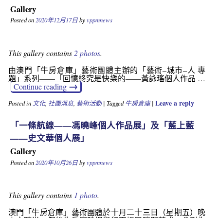
Gallery
Posted on
2020年12月17日
by
vppmnews
This gallery contains
2 photos
.
由澳門「牛房倉庫」藝術團體主辦的「藝術–城市–人 專
題」系列——「回憶終究是快樂的——黃詠瑤個人作品 …
→
Continue reading
Leave a reply
Posted in
文化
,
社團消息
,
藝術活動
|
Tagged
牛房倉庫
|
「一條航線——馮曉峰個人作品展」及「藍上藍
——史文華個人展」
Gallery
Posted on
2020年10月26日
by
vppmnews
This gallery contains
1 photo
.
澳門「牛房倉庫」藝術團體於十月二十三日（星期五）晚