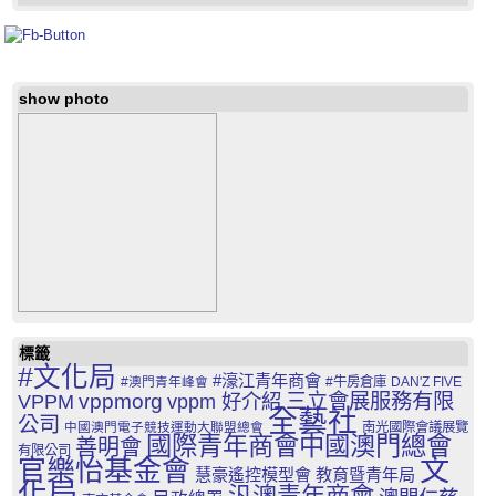
show photo
標籤
#文化局
#濠江青年商會
#澳門青年峰會
#牛房倉庫
DAN'Z FIVE
三立會展服務有限
VPPM
vppmorg
vppm 好介紹
全藝社
公司
中國澳門電子競技運動大聯盟總會
南光國際會議展覽
國際青年商會中國澳門總會
善明會
有限公司
文
官樂怡基金會
慧豪遙控模型會
教育暨青年局
化局