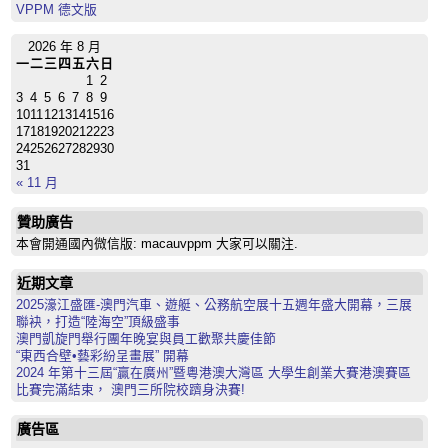
VPPM 德文版
2026 年 8 月
一
二
三
四
五
六
日
1
2
3
4
5
6
7
8
9
10
11
12
13
14
15
16
17
18
19
20
21
22
23
24
25
26
27
28
29
30
31
« 11 月
贊助廣告
本會開通國內微信版: macauvppm 大家可以關注.
近期文章
2025濠江盛匯-澳門汽車、遊艇、公務航空展十五週年盛大開幕，三展
聯袂，打造“陸海空”頂級盛事
澳門凱旋門舉行團年晚宴與員工歡聚共慶佳節
“東西合壁•藝彩紛呈畫展” 開幕
2024 年第十三屆“贏在廣州”暨粵港澳大灣區 大學生創業大賽港澳賽區
比賽完滿結束， 澳門三所院校躋身決賽!
廣告區