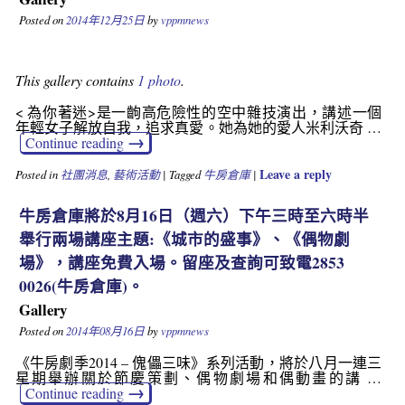
Posted on
2014年12月25日
by
vppmnews
This gallery contains
1 photo
.
< 為你著迷>是一齣高危險性的空中雜技演出，講述一個
年輕女子解放自我，追求真愛。她為她的愛人米利沃奇 …
→
Continue reading
Leave a reply
Posted in
社團消息
,
藝術活動
|
Tagged
牛房倉庫
|
牛房倉庫將於8月16日（週六）下午三時至六時半
舉行兩場講座主題:《城市的盛事》、《偶物劇
場》，講座免費入場。留座及查詢可致電2853
0026(牛房倉庫)。
Gallery
Posted on
2014年08月16日
by
vppmnews
《牛房劇季2014 – 傀儡三味》系列活動，將於八月一連三
星期舉辦關於節慶策劃、偶物劇場和偶動畫的講 …
→
Continue reading