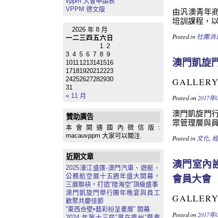
vppm 入會申請表
VPPM 德文版
由汎澳青年商會
培訓課程，以
2026 年 8 月
Posted in
社團消
一
二
三
四
五
六
日
1
2
3
4
5
6
7
8
9
澳門凱旋
10
11
12
13
14
15
16
17
18
19
20
21
22
23
24
25
26
27
28
29
30
GALLER
31
« 11 月
Posted on
2017年
澳門凱旋門
贊助廣告
眾管理層與員
本會開通國內微信版:
macauvppm 大家可以關注.
Posted in
文化
,
近期文章
澳門室內
2025濠江盛匯-澳門汽車、遊艇、
會員大會
公務航空展十五週年盛大開幕，
三展聯袂，打造“陸海空”頂級盛事
澳門凱旋門舉行團年晚宴與員工
GALLER
歡聚共慶佳節
“東西合壁•藝彩紛呈畫展” 開幕
Posted on
2017年
2024 年第十三屆“贏在廣州”暨粵