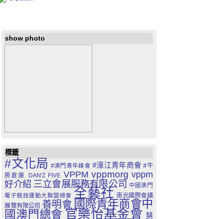
show photo
標籤
#文化局
#濠江青年商會
#澳門青年峰會
#牛
VPPM
vppmorg
vppm
房倉庫
DAN'Z FIVE
三立會展服務有限公司
好介紹
中國澳門
全藝社
電子競技運動大聯盟總會
南光國際會議
國際青年商會中
善明會
展覽有限公司
官樂怡基金會
國澳門總會
慧