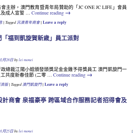
主辦，澳門教育暨青年局贊助的「JC ONE JC LIFE」會員
→
及成人宣誓 …
Continue reading
Leave a reply
息
|
Tagged
汎澳青年商會
|
門「福到凱旋賀新歲」員工派對
Y
02月28日
by
lei monei
行政總裁江陽小姐頒發頭獎足金金雞予得獎員工 澳門凱旋門一
→
工共度新春佳節 (二零 …
Continue reading
Leave a reply
經濟版
|
Tagged
澳門凱旋門
|
設計商會 泉福豪亭 跨區域合作服務記者招得會及
Y
01月25日
by
lei monei