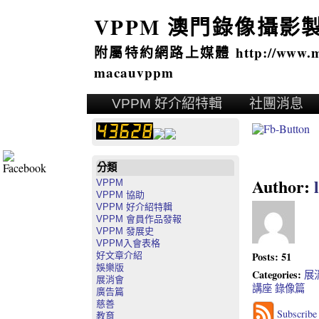
VPPM 澳門錄像攝影
附屬特約網路上媒體 http://www.mai
macauvppm
VPPM 好介紹特輯
社團消息
分類
Author:
VPPM
VPPM 協助
VPPM 好介紹特輯
VPPM 會員作品發報
VPPM 發展史
VPPM入會表格
Posts: 51
好文章介紹
娛樂版
Categories:
展
展消會
講座
錄像篇
廣告篇
慈善
Subscribe 
教育