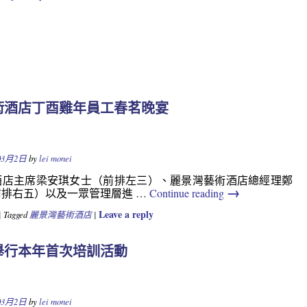
術酒店丁酉雞年員工春茗晚宴
Y
03月2日
by
lei monei
酒店主席梁安琪女士（前排左三）、麗景灣藝術酒店總經理鄭
→
排右五）以及一眾管理層進 …
Continue reading
Leave a reply
|
Tagged
麗景灣藝術酒店
|
舉行本年首次培訓活動
Y
03月2日
by
lei monei