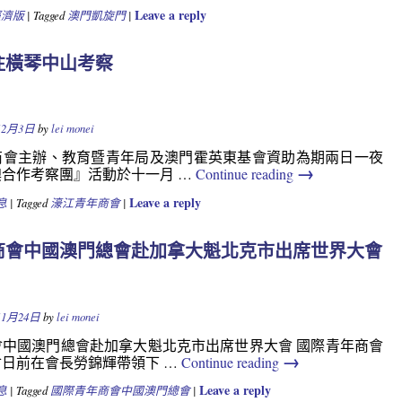
Leave a reply
經濟版
|
Tagged
澳門凱旋門
|
往橫琴中山考察
Y
12月3日
by
lei monei
商會主辦、教育暨青年局及澳門霍英東基會資助為期兩日一夜
→
合作考察團』活動於十一月 …
Continue reading
Leave a reply
息
|
Tagged
濠江青年商會
|
商會中國澳門總會赴加拿大魁北克市出席世界大會
Y
11月24日
by
lei monei
會中國澳門總會赴加拿大魁北克市出席世界大會 國際青年商會
→
日前在會長勞錦輝帶領下 …
Continue reading
Leave a reply
息
|
Tagged
國際青年商會中國澳門總會
|