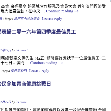
商會 泉福豪亭 跨區域合作服務及會員大會 近年澳門經濟受
→
現大幅度波動，在中央 …
Continue reading
Leave a reply
息
|
Tagged
澳門室內設計商會
|
門表揚二零一六年第四季度最佳員工
Y
01月25日
by
lei monei
務總裁梁文傑先生 (右五) 頒發嘉許獎狀予十位最佳員工 (二
→
十七日 – 澳門 …
Continue reading
Leave a reply
|
Tagged
澳門凱旋門
|
公民參加青商健康挑戰日
Y
12月29日
by
lei monei
市民對健康的關注、運動的重要性以及進一步配合推廣聯 合國