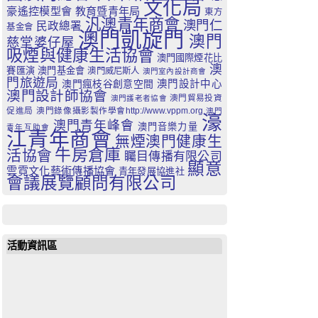
文化局
豪遙控模型會
教育暨青年局
東方
汎澳青年商會
澳門仁
民政總署
基金會
澳門凱旋門
澳門
慈堂婆仔屋
吸煙與健康生活協會
澳門國際煙花比
澳
賽匯演
澳門基金會
澳門威尼斯人
澳門室內設計商會
門旅遊局
澳門瘋枝谷創意空間
澳門設計中心
澳門設計師協會
澳門貿易投資
澳門護老者協會
促進局
澳門錄像攝影製作學會http://www.vppm.org
澳門
濠
澳門青年峰會
澳門音樂力量
青年互助會
江青年商會
無煙澳門健康生
牛房倉庫
活協會
矚目傳播有限公司
顯意
雲霓文化藝術傳播協會
青年發展協進社
會議展覽顧問有限公司
活動資訊區