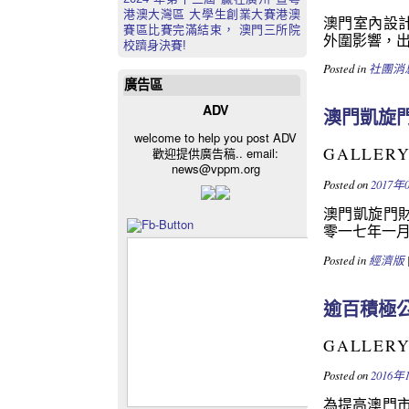
港澳大灣區 大學生創業大賽港澳
澳門室內設計
賽區比賽完滿結束， 澳門三所院
外圍影響，出
校躋身決賽!
Posted in
社團消
廣告區
ADV
澳門凱旋
welcome to help you post ADV
GALLER
歡迎提供廣告稿.. email:
news@vppm.org
Posted on
2017年
澳門凱旋門財
零一七年一月
Posted in
經濟版
逾百積極
GALLER
Posted on
2016年
為提高澳門