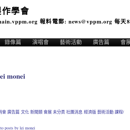
製作學會
n.vppm.org 報料電郵: news@vppm.org 每天8
錄像篇
演唱會
藝術活動
廣告篇
會
lei monei
消會
廣告篇
文化
新聞類
會展
未分类
社團消息
經濟版
藝術活動
課程/
to posts by lei monei