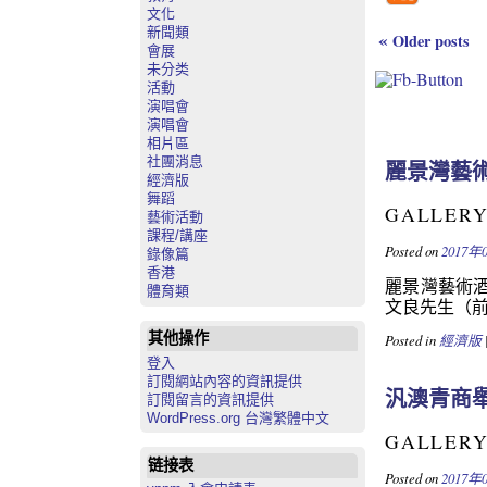
文化
新聞類
«
Older posts
會展
未分类
活動
演唱會
演唱會
相片區
社團消息
麗景灣藝
經濟版
舞蹈
GALLER
藝術活動
課程/講座
Posted on
2017年
錄像篇
香港
麗景灣藝術
體育類
文良先生（前
其他操作
Posted in
經濟版
登入
訂閱網站內容的資訊提供
汎澳青商
訂閱留言的資訊提供
WordPress.org 台灣繁體中文
GALLER
链接表
Posted on
2017年