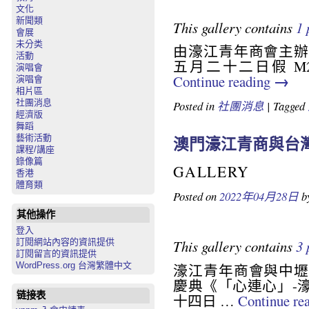
文化
新聞類
This gallery contains
1 
會展
未分类
由濠江青年商會主辦
活動
五月二十二日假 M2 
演唱會
→
Continue reading
演唱會
相片區
社團消息
Posted in
社團消息
|
Tagged
經濟版
舞蹈
藝術活動
澳門濠江青商與台
課程/講座
錄像篇
GALLERY
香港
體育類
Posted on
2022年04月28日
b
其他操作
登入
訂閱網站內容的資訊提供
This gallery contains
3 
訂閱留言的資訊提供
WordPress.org 台灣繁體中文
濠江青年商會與中壢
慶典《「心連心」-
链接表
十四日 …
Continue re