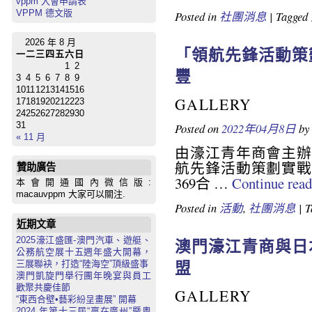
vppm 入會申請表
VPPM 德文版
Posted in
社團消息
|
Tagged
2026 年 8 月
「領航先鋒活動策
一
二
三
四
五
六
日
1
2
豐
3
4
5
6
7
8
9
10
11
12
13
14
15
16
GALLERY
17
18
19
20
21
22
23
24
25
26
27
28
29
30
31
Posted on
2022年04月8日
by
« 11 月
由濠江青年商會主辦
航先鋒活動策劃實戰
贊助廣告
369合 …
Continue rea
本會開通國內微信版:
macauvppm 大家可以關注.
Posted in
活動
,
社團消息
|
T
近期文章
2025濠江盛匯-澳門汽車、遊艇、
澳門濠江青商與日
公務航空展十五週年盛大開幕，
盟
三展聯袂，打造“陸海空”頂級盛事
澳門凱旋門舉行團年晚宴與員工
歡聚共慶佳節
GALLERY
“東西合壁•藝彩紛呈畫展” 開幕
2024 年第十三屆“贏在廣州”暨粵