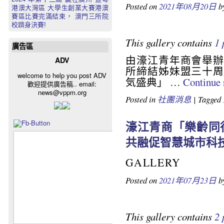
Posted on
2021年08月20日
b
港澳大灣區 大學生創業大賽港澳
賽區比賽完滿結束， 澳門三所院
校躋身決賽!
This gallery contains
1 
廣告區
由濠江青年商會舉辦
ADV
所締結姊妹盟三十周
welcome to help you post ADV
気盛典」 …
Continue
歡迎提供廣告稿.. email:
news@vppm.org
Posted in
社團消息
|
Tagged
濠江青商「樂齡同
共融促智慧城市科
GALLERY
Posted on
2021年07月23日
b
This gallery contains
2 