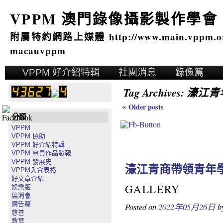
VPPM 澳門錄像攝影製作學會
附屬特約網路上媒體 http://www.main.vppm.o
macauvppm
VPPM 好介紹特輯
社團消息
錄像篇
Tag Archives:
濠江青
«
Older posts
分類
VPPM
VPPM 協助
VPPM 好介紹特輯
VPPM 會員作品發報
VPPM 發展史
濠江青商帶領青年
VPPM入會表格
好文章介紹
GALLERY
娛樂版
展消會
廣告篇
Posted on
2022年05月26日
b
慈善
教育