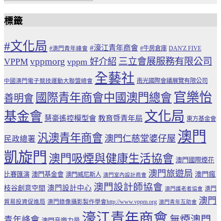
標籤
#文化局
#濠江青年商會
#牛房倉庫
#澳門青年峰會
DAN'Z FIVE
vppmorg
三立會展服務有限公司
VPPM
vppm 好介紹
全藝社
南光國際會議展覽有限公司
中國澳門電子競技運動大聯盟總會
官樂怡
國際青年商會中國澳門總會
善明會
文化局
基金會
慧豪遙控模型會
教育暨青年局
東方基金會
澳門
汎澳青年商會
澳門仁慈堂婆仔屋
民政總署
凱旋門
澳門吸煙與健康生活協會
澳門國際煙花
澳門旅遊局
比賽匯演
澳門基金會
澳門瘋
澳門威尼斯人
澳門室內設計商會
澳門設計師協會
澳門設計中心
枝谷創意空間
澳門
澳門護老者協會
澳門
貿易投資促進局
澳門錄像攝影製作學會http://www.vppm.org
澳門青年互助會
濠江青年商會
無煙澳門
青年峰會
澳門音樂力量