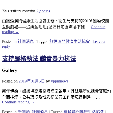
This gallery contains
2 photos
.
由無煙澳門健康生活協會主辦、衛生局支持的2019｢無煙校園
互動劇場——追緝藍毛毛｣巡演日前圓滿落下帷 …
Continue
reading
→
Posted in
社團消息
|
Tagged
無煙澳門健康生活協會
|
Leave a
reply
支持嚴格執法 譴責暴力抗法
Gallery
Posted on
2019年01月5日
by
vppmnews
新年伊始，娛樂場高規格吸煙室啟用，其餘場所包括貴賓廳均
全面控煙，公共環境及博彩從業員工作環境得到進一 …
Continue reading
→
Posted in
新聞類
,
社團消息
|
Tagged
無煙澳門健康生活協會
|