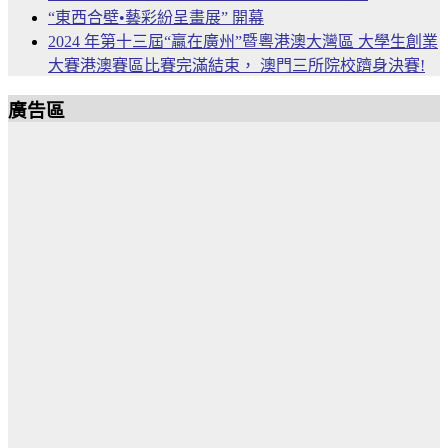
“東西合壁•藝彩紛呈畫展” 開幕
2024 年第十三屆“贏在廣州”暨粵港澳大灣區 大學生創業
大賽港澳賽區比賽完滿結束， 澳門三所院校躋身決賽!
廣告區