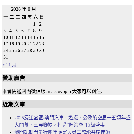
2026 年 8 月
一
二
三
四
五
六
日
1
2
3
4
5
6
7
8
9
10
11
12
13
14
15
16
17
18
19
20
21
22
23
24
25
26
27
28
29
30
31
« 11 月
贊助廣告
本會開通國內微信版: macauvppm 大家可以關注.
近期文章
2025濠江盛匯-澳門汽車、遊艇、公務航空展十五週年盛
大開幕，三展聯袂，打造“陸海空”頂級盛事
澳門凱旋門舉行團年晚宴與員工歡聚共慶佳節