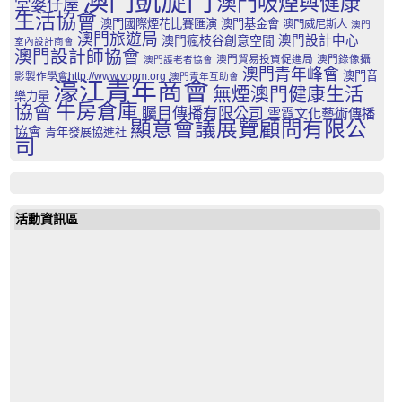
澳門凱旋門
澳門吸煙與健康
堂婆仔屋
生活協會
澳門國際煙花比賽匯演
澳門基金會
澳門威尼斯人
澳門
澳門旅遊局
澳門瘋枝谷創意空間
澳門設計中心
室內設計商會
澳門設計師協會
澳門貿易投資促進局
澳門錄像攝
澳門護老者協會
澳門青年峰會
澳門音
影製作學會http://www.vppm.org
澳門青年互助會
濠江青年商會
無煙澳門健康生活
樂力量
牛房倉庫
協會
矚目傳播有限公司
雲霓文化藝術傳播
顯意會議展覽顧問有限公
協會
青年發展協進社
司
活動資訊區