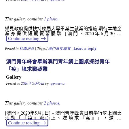
This gallery contains
1 photo
.
樂見政府提供扶持應屆大專畢業生就業的措施 期待本地企
業亦提供短期實習體驗 [澳門，2020年6月30 …
→
Continue reading
Leave a reply
Posted in
社團消息
|
Tagged
澳門青年峰會
|
澳門青年峰會舉辦澳門青年網上圓桌探討青年
「疫」境求職疑難
Gallery
Posted on
2020年05月5日
by
vppmnews
This gallery contains
2 photos
.
[澳門，2020年5月1日] – 澳門青年峰會日前舉行網上圓桌
活動「『疫』流而上、逆境求『薪』」，邀 …
→
Continue reading