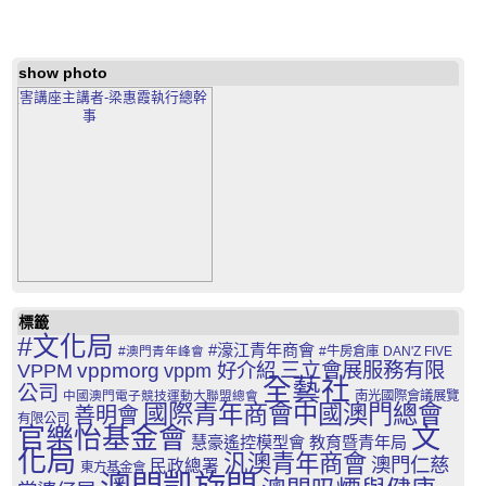
show photo
標籤
#文化局
#濠江青年商會
#澳門青年峰會
#牛房倉庫
DAN'Z FIVE
三立會展服務有限
VPPM
vppmorg
vppm 好介紹
全藝社
公司
中國澳門電子競技運動大聯盟總會
南光國際會議展覽
國際青年商會中國澳門總會
善明會
有限公司
文
官樂怡基金會
慧豪遙控模型會
教育暨青年局
化局
汎澳青年商會
澳門仁慈
民政總署
東方基金會