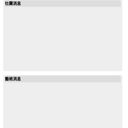
社團消息
19643972685851792
mail
19643972685851792
藝術消息