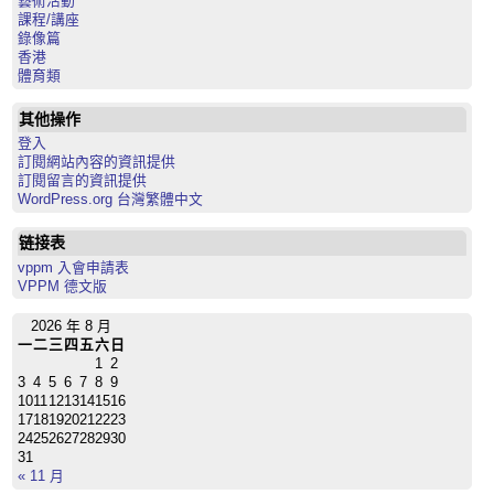
藝術活動
課程/講座
錄像篇
香港
體育類
其他操作
登入
訂閱網站內容的資訊提供
訂閱留言的資訊提供
WordPress.org 台灣繁體中文
链接表
vppm 入會申請表
VPPM 德文版
2026 年 8 月
一
二
三
四
五
六
日
1
2
3
4
5
6
7
8
9
10
11
12
13
14
15
16
17
18
19
20
21
22
23
24
25
26
27
28
29
30
31
« 11 月