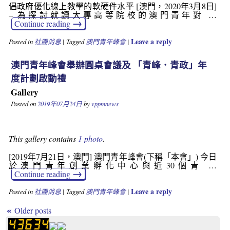
倡政府優化線上教學的軟硬件水平 [澳門，2020年3月8日]
– 為探討就讀大專高等院校的澳門青年對 …
→
Continue reading
Leave a reply
Posted in
社團消息
|
Tagged
澳門青年峰會
|
澳門青年峰會舉辦圓桌會議及 「青峰．青政」年
度計劃啟動禮
Gallery
Posted on
2019年07月24日
by
vppmnews
This gallery contains
1 photo
.
[2019年7月21日，澳門] 澳門青年峰會(下稱「本會」) 今日
於澳門青年創業孵化中心與近30個青 …
→
Continue reading
Leave a reply
Posted in
社團消息
|
Tagged
澳門青年峰會
|
«
Older posts