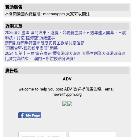
贊助廣告
本會開通國內微信版: macauvppm 大家可以關注.
近期文章
2025濠江盛匯-澳門汽車、遊艇、公務航空展十五週年盛大開幕，三展
聯袂，打造“陸海空”頂級盛事
澳門凱旋門舉行團年晚宴與員工歡聚共慶佳節
“東西合壁•藝彩紛呈畫展” 開幕
2024 年第十三屆“贏在廣州”暨粵港澳大灣區 大學生創業大賽港澳賽區
比賽完滿結束， 澳門三所院校躋身決賽!
廣告區
ADV
welcome to help you post ADV 歡迎提供廣告稿.. email:
news@vppm.org