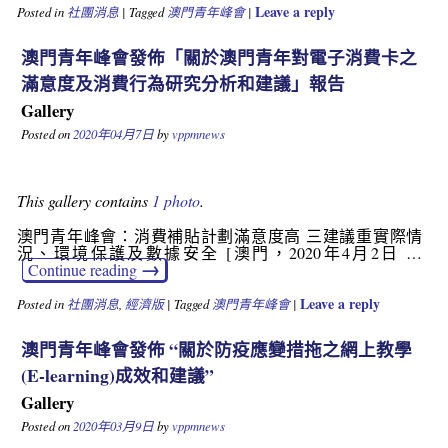
Leave a reply
Posted in
社團消息
|
Tagged
澳門青年峰會
|
澳門青年峰會發佈「關於澳門青年對電子消費卡之
滿意度及消費行為研究分析和建議」報告
Gallery
Posted on
2020年04月7日
by
vppmnews
This gallery contains
1 photo
.
澳門青年峰會：消費補貼計劃滿意度高 三建議重實際情
況、環境保護及數據安全 [澳門，2020年4月2日 …
→
Continue reading
Leave a reply
Posted in
社團消息
,
經濟版
|
Tagged
澳門青年峰會
|
澳門青年峰會發佈 “關於防疫應變措拖之網上教學
(E-learning)成效和建議”
Gallery
Posted on
2020年03月9日
by
vppmnews