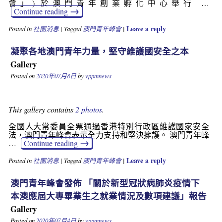
會」) 於澳門青年創業孵化中心舉行 …
→
Continue reading
Leave a reply
Posted in
社團消息
|
Tagged
澳門青年峰會
|
凝聚各地澳門青年力量，堅守維護國安全之本
Gallery
Posted on
2020年07月8日
by
vppmnews
This gallery contains
2 photos
.
全國人大常委員全票通過香港特別行政區維護國家安全
法，澳門青年峰會表示全力支持和堅決擁護。 澳門青年峰
→
…
Continue reading
Leave a reply
Posted in
社團消息
|
Tagged
澳門青年峰會
|
澳門青年峰會發佈 「關於新型冠狀病肺炎疫情下
本澳應屆大專畢業生之就業情況及數項建議」報告
Gallery
Posted on
2020年07月4日
by
vppmnews