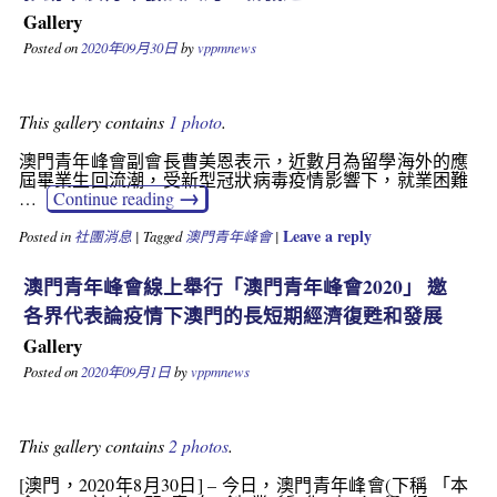
Gallery
Posted on
2020年09月30日
by
vppmnews
This gallery contains
1 photo
.
澳門青年峰會副會長曹美恩表示，近數月為留學海外的應
屆畢業生回流潮，受新型冠狀病毒疫情影響下，就業困難
→
…
Continue reading
Leave a reply
Posted in
社團消息
|
Tagged
澳門青年峰會
|
澳門青年峰會線上舉行「澳門青年峰會2020」 邀
各界代表論疫情下澳門的長短期經濟復甦和發展
Gallery
Posted on
2020年09月1日
by
vppmnews
This gallery contains
2 photos
.
[澳門，2020年8月30日] – 今日，澳門青年峰會(下稱 「本