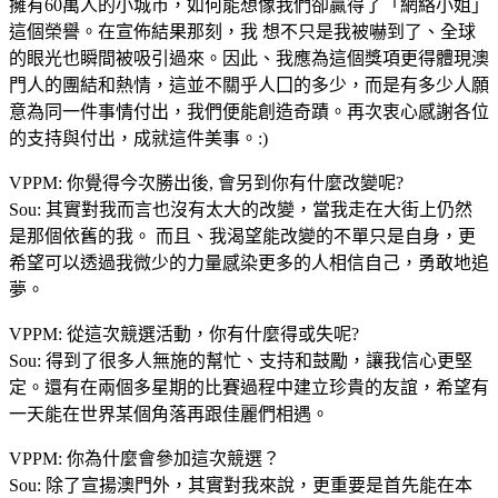
擁有60萬人的小城市，如何能想像我們卻贏得了「網絡小姐」
這個榮譽。在宣佈結果那刻，我 想不只是我被嚇到了、全球
的眼光也瞬間被吸引過來。因此、我應為這個獎項更得體現澳
門人的團結和熱情，這並不關乎人囗的多少，而是有多少人願
意為同一件事情付出，我們便能創造奇蹟。再次衷心感謝各位
的支持與付出，成就這件美事。:)
VPPM: 你覺得今次勝出後, 會另到你有什麼改變呢?
Sou: 其實對我而言也沒有太大的改變，當我走在大街上仍然
是那個依舊的我。 而且、我渴望能改變的不單只是自身，更
希望可以透過我微少的力量感染更多的人相信自己，勇敢地追
夢。
VPPM: 從這次競選活動，你有什麼得或失呢?
Sou: 得到了很多人無施的幫忙、支持和鼓勵，讓我信心更堅
定。還有在兩個多星期的比賽過程中建立珍貴的友誼，希望有
一天能在世界某個角落再跟佳麗們相遇。
VPPM: 你為什麼會參加這次競選？
Sou: 除了宣揚澳門外，其實對我來說，更重要是首先能在本