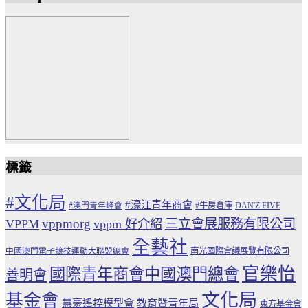
標籤
#文化局
#濠江青年商會
#牛房倉庫
#澳門青年峰會
DAN'Z FIVE
vppmorg
三立會展服務有限公司
VPPM
vppm 好介紹
全藝社
南光國際會議展覽有限公司
中國澳門電子競技運動大聯盟總會
官樂怡
國際青年商會中國澳門總會
善明會
文化局
基金會
慧豪遙控模型會
教育暨青年局
東方基金會