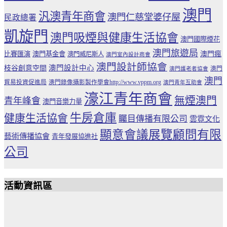
澳門
汎澳青年商會
澳門仁慈堂婆仔屋
民政總署
凱旋門
澳門吸煙與健康生活協會
澳門國際煙花
澳門旅遊局
比賽匯演
澳門基金會
澳門瘋
澳門威尼斯人
澳門室內設計商會
澳門設計師協會
澳門設計中心
枝谷創意空間
澳門
澳門護老者協會
澳門
貿易投資促進局
澳門錄像攝影製作學會http://www.vppm.org
澳門青年互助會
濠江青年商會
無煙澳門
青年峰會
澳門音樂力量
牛房倉庫
健康生活協會
矚目傳播有限公司
雲霓文化
顯意會議展覽顧問有限
藝術傳播協會
青年發展協進社
公司
活動資訊區