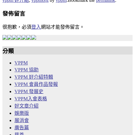
vppm 好介紹
,
vppmorg
by
vppm
.
Bookmark the
permalink
.
發佈留言
很抱歉，必須
登入
網站才能發佈留言。
分類
VPPM
VPPM 協助
VPPM 好介紹特輯
VPPM 會員作品發報
VPPM 發展史
VPPM入會表格
好文章介紹
娛樂版
展消會
廣告篇
慈善