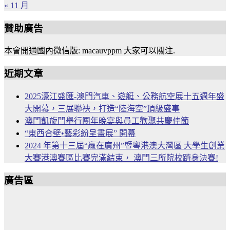
« 11 月
贊助廣告
本會開通國內微信版: macauvppm 大家可以關注.
近期文章
2025濠江盛匯-澳門汽車、遊艇、公務航空展十五週年盛
大開幕，三展聯袂，打造“陸海空”頂級盛事
澳門凱旋門舉行團年晚宴與員工歡聚共慶佳節
“東西合壁•藝彩紛呈畫展” 開幕
2024 年第十三屆“贏在廣州”暨粵港澳大灣區 大學生創業
大賽港澳賽區比賽完滿結束， 澳門三所院校躋身決賽!
廣告區
Download this page in PDF format