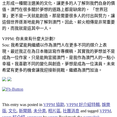
土形成一種關注選美的文化，讓更多的人了解到我們自身的價
值。澳門在很多關於夢想的道路上都是缺席的， 「世界冠
軍」更不是一天就能創造，那是需要很多人的付出與努力，讓
這個世界逐漸地能夠了解到澳門。因此、薪火相傳是非常重要
的，而我就是這其中一人。
VPPM: 你未來有什麼大計劃?
Sou: 我希望能夠繼續以作為澳門人在更多不同的媒介上表
現。最近我正在為日本雜誌寫作專欄稿，其實我的夢想並不是
成為一位作家，只是能夠宣揚澳門，是我作為澳門人的一點小
幸福。我喜歡不同的變化與創造，夢想是成為一位演員。未來
希望有更多的機會讓我迎接新挑戰，繼續為澳門加油。
This entry was posted in
VPPM 協助
,
VPPM 好介紹特輯
,
娛樂
版
,
文化
,
新聞類
,
未分类
,
相片區
,
社團消息
and tagged
VPPM
,