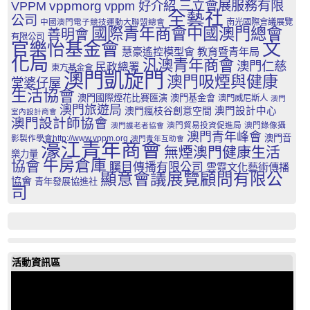
三立會展服務有限
VPPM
vppmorg
vppm 好介紹
全藝社
公司
中國澳門電子競技運動大聯盟總會
南光國際會議展覽
國際青年商會中國澳門總會
善明會
有限公司
文
官樂怡基金會
慧豪遙控模型會
教育暨青年局
化局
汎澳青年商會
澳門仁慈
民政總署
東方基金會
澳門凱旋門
澳門吸煙與健康
堂婆仔屋
生活協會
澳門國際煙花比賽匯演
澳門基金會
澳門威尼斯人
澳門
澳門旅遊局
澳門瘋枝谷創意空間
澳門設計中心
室內設計商會
澳門設計師協會
澳門貿易投資促進局
澳門錄像攝
澳門護老者協會
澳門青年峰會
澳門音
影製作學會http://www.vppm.org
澳門青年互助會
濠江青年商會
無煙澳門健康生活
樂力量
牛房倉庫
協會
矚目傳播有限公司
雲霓文化藝術傳播
顯意會議展覽顧問有限公
協會
青年發展協進社
司
活動資訊區