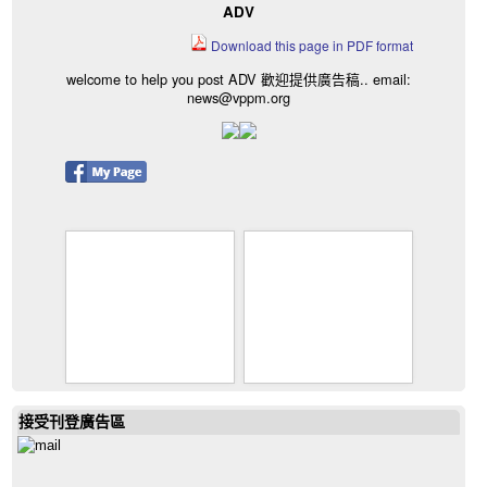
ADV
Download this page in PDF format
welcome to help you post ADV 歡迎提供廣告稿.. email:
news@vppm.org
接受刊登廣告區