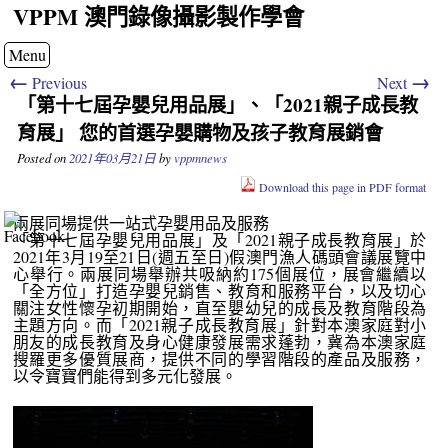
VPPM 澳門錄像攝影製作學會
Menu
←
→
Previous
Next
「第十七屆孕嬰兒用品展」、「2021親子成長教
育展」 您的首選孕嬰購物及孩子教育展銷會
Posted on
2021年03月21日
by
vppmnews
Download this page in PDF format
兩展同場提供一站式孕嬰用品及服務
「第十七屆孕嬰兒用品展」及「2021親子成長教育展」於
2021年3月19至21日(週五至日)假澳門漁人碼頭會議展覽中
心舉行。兩展同場舉辦共吸納約175個展位，展會繼續以
「全方位」打造孕嬰兒銷售、教育和服務平台，以及切心
關注女性懷孕初期開始，直至嬰幼兒的成長及教育階段為
主題方向。而「2021親子成長教育展」針對本澳家庭對小
朋友的成長教育及身心健康發展需求蓬勃，冀為本澳家庭
搜羅更多優質展商，提供不同的學習階段的產品及服務，
以令寶寶們能得到多元化發展。