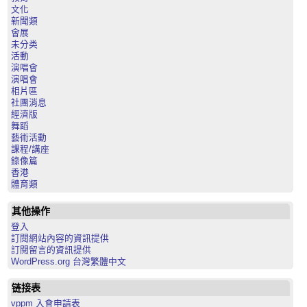
文化
新聞類
會展
未分类
活動
演唱會
演唱會
相片區
社團消息
經濟版
舞蹈
藝術活動
課程/講座
錄像篇
香港
體育類
其他操作
登入
訂閱網站內容的資訊提供
訂閱留言的資訊提供
WordPress.org 台灣繁體中文
链接表
vppm 入會申請表