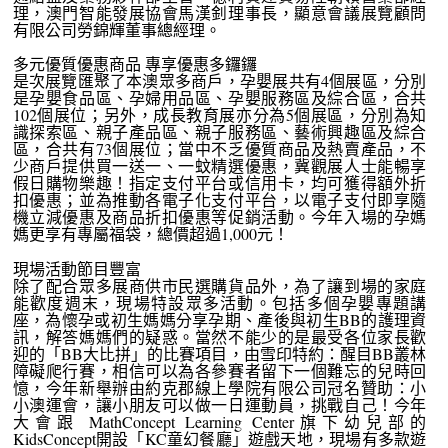
理，澳門智能發展協會馬漢釗理事長，顯意會議展覽顧問
有限公司勞錦輝董事總經理。
多元優質優惠商品 專享優惠多鑼鑼
是次展覽匯聚了本澳眾多商戶，孕嬰展共有4個展區，分別
是孕嬰食品區、孕婦用品區、孕嬰服務區及綜合區，合共
102個展位；另外，成長教育展亦分為5個展區，分別為知
識探索區、親子產品區、親子服務區、藝術興趣區及綜合
區，合共有73個展位；當中不乏優質商品及熱賣產品，不
少商戶提供買一送一、一蚊精選優惠，冀觀展人士能暢享
假日購物樂趣！指定支付平台或信用卡，均可獲得額外折
扣優惠；並為推動各電子化支付平台，以電子支付即享隨
機立減優惠及商品折扣優惠等促銷活動。今年入場的孕媽
媽更享有專屬福袋，總價超過1,000元！
現場活動節目豐富
除了配合眾多展商供市民選購貨品外，為了讓到場的家庭
能歡度週末，現場特設眾多活動。包括多個孕嬰專題講
座，為懷孕或初生媽媽分享孕期、產後與初生BB的護理資
訊，解答媽媽們的疑惑。當然不能少的是最受各位家長歡
迎的「BB大比拼」的比賽項目，由雪印特約：醒目BB叢林
障礙爬行賽，相信可以為各參賽者留下一個難忘的兒時回
憶，今年新舉辦由約克郡線上學院有限公司冠名贊助：小
小澳運會，讓小朋友可以做一日運動員，挑戰自己！今年
大會跟 MathConcept Learning Center旗下幼兒部的
KidsConcept開設「KC童幻餐廳」遊戲天地，現場有多款遊