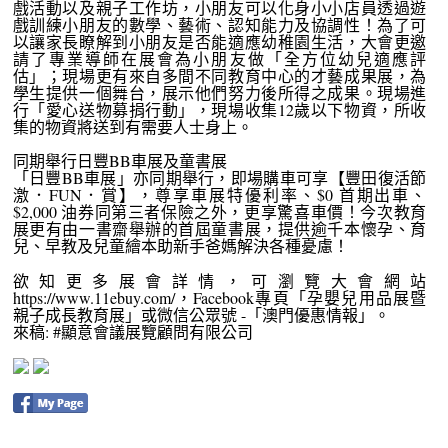
戲活動以及親子工作坊，小朋友可以化身小小店員透過遊
戲訓練小朋友的數學、藝術、認知能力及協調性！為了可
以讓家長瞭解到小朋友是否能適應幼稚園生活，大會更邀
請了專業導師在展會為小朋友做「全方位幼兒適應評
估」；現場更有來自多間不同教育中心的才藝成果展，為
學生提供一個舞台，展示他們努力後所得之成果。現場進
行「愛心送物募捐行動」，現場收集12歲以下物資，所收
集的物資將送到有需要人士身上。
同期舉行日豐BB車展及童書展
「日豐BB車展」亦同期舉行，即場購車可享【豐田復活節
激．FUN．賞】，尊享車展特優利率、$0 首期出車、
$2,000 油券同第三者保險之外，更享驚喜車價！今次教育
展更有由一書齋舉辦的首屆童書展，提供逾千本懷孕、育
兒、早教及兒童繪本助新手爸媽解決各種憂慮！
欲知更多展會詳情，可瀏覽大會網站
https://www.11ebuy.com/，Facebook專頁「孕嬰兒用品展暨
親子成長教育展」或微信公眾號 -「澳門優惠情報」。
來稿: #顯意會議展覽顧問有限公司