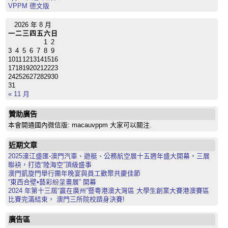
VPPM 德文版
2026 年 8 月
一
二
三
四
五
六
日
1
2
3
4
5
6
7
8
9
10
11
12
13
14
15
16
17
18
19
20
21
22
23
24
25
26
27
28
29
30
31
« 11 月
贊助廣告
本會開通國內微信版: macauvppm 大家可以關注.
近期文章
2025濠江盛匯-澳門汽車、遊艇、公務航空展十五週年盛大開幕，三展
聯袂，打造“陸海空”頂級盛事
澳門凱旋門舉行團年晚宴與員工歡聚共慶佳節
“東西合壁•藝彩紛呈畫展” 開幕
2024 年第十三屆“贏在廣州”暨粵港澳大灣區 大學生創業大賽港澳賽區
比賽完滿結束， 澳門三所院校躋身決賽!
廣告區