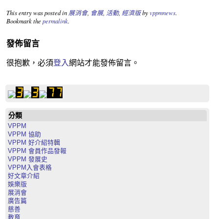
This entry was posted in
展消會
,
會展
,
活動
,
經濟版
by
vppmnews
.
Bookmark the
permalink
.
發佈留言
很抱歉，必須
登入
網站才能發佈留言。
分類
VPPM
VPPM 協助
VPPM 好介紹特輯
VPPM 會員作品發報
VPPM 發展史
VPPM入會表格
好文章介紹
娛樂版
展消會
廣告篇
慈善
教育