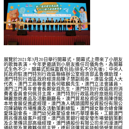
展覽於2021年3月20日舉行開幕式，開幕式上帶來了小朋友
的歌舞表演，今年更邀請到小朋友擔任司儀角色，為開幕
式生色不少，開幕式剪綵嘉賓包括(排名不分先後)：中央人
民政府駐澳門特別行政區聯絡辦公室經濟部孟魯偉助理，
澳門特別行政區政府經濟局陳子慧副局長，澳區全國人大
代表、澳門工商聯會會長何敬麟先生，澳門立法會議員、
澳門江門青年會會長鄭安庭先生，澳門特別行政區政府消
費者委員會何佩芬主席，澳門特別行政區政府旅遊局司徒
琳麗旅遊產品及活動廳廳長，澳門貿易投資促進局陳啓銘
本地會展促進處經理，澳門漁人碼頭國際投資股份有限公
司陳穎敏市場推廣及活動策劃總監，澳門婦女聯合總會陳
愛珠副會長，澳門幼兒啟蒙協會林巧華理事長，工銀澳門
周兆偉高級客戶經理，澳門商業銀行楊安瑩市場營銷策劃
及企業傳訊部高級經理，澳門通股份有限公司余均濠澳門
通結盟及業務夥伴部主管，德利貨運貿易陸朝領營業部經