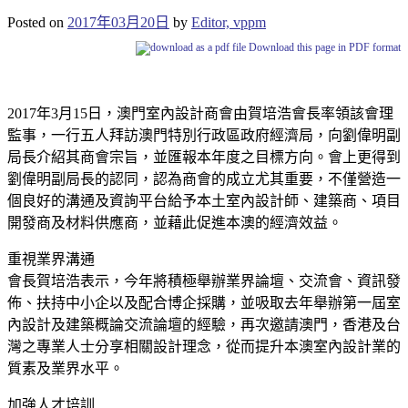
Posted on
2017年03月20日
by
Editor, vppm
Download this page in PDF format
2017年3月15日，澳門室內設計商會由賀培浩會長率領該會理
監事，一行五人拜訪澳門特別行政區政府經濟局，向劉偉明副
局長介紹其商會宗旨，並匯報本年度之目標方向。會上更得到
劉偉明副局長的認同，認為商會的成立尤其重要，不僅營造一
個良好的溝通及資詢平台給予本土室內設計師、建築商、項目
開發商及材料供應商，並藉此促進本澳的經濟效益。
重視業界溝通
會長賀培浩表示，今年將積極舉辦業界論壇、交流會、資訊發
佈、扶持中小企以及配合博企採購，並吸取去年舉辦第一屆室
內設計及建築概論交流論壇的經驗，再次邀請澳門，香港及台
灣之專業人士分享相關設計理念，從而提升本澳室內設計業的
質素及業界水平。
加強人才培訓