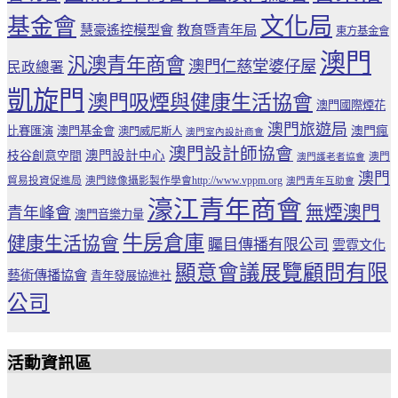
文化局
基金會
慧豪遙控模型會
教育暨青年局
東方基金會
澳門
汎澳青年商會
澳門仁慈堂婆仔屋
民政總署
凱旋門
澳門吸煙與健康生活協會
澳門國際煙花
澳門旅遊局
比賽匯演
澳門基金會
澳門瘋
澳門威尼斯人
澳門室內設計商會
澳門設計師協會
澳門設計中心
枝谷創意空間
澳門
澳門護老者協會
澳門
貿易投資促進局
澳門錄像攝影製作學會http://www.vppm.org
澳門青年互助會
濠江青年商會
無煙澳門
青年峰會
澳門音樂力量
牛房倉庫
健康生活協會
矚目傳播有限公司
雲霓文化
顯意會議展覽顧問有限
藝術傳播協會
青年發展協進社
公司
活動資訊區