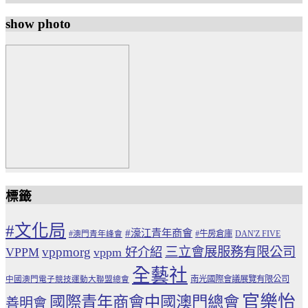
show photo
標籤
#文化局
#濠江青年商會
#牛房倉庫
#澳門青年峰會
DAN'Z FIVE
vppmorg
三立會展服務有限公司
VPPM
vppm 好介紹
全藝社
南光國際會議展覽有限公司
中國澳門電子競技運動大聯盟總會
官樂怡
國際青年商會中國澳門總會
善明會