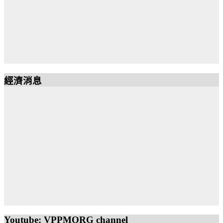
經濟消息
Youtube: VPPMORG channel