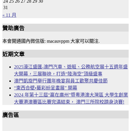
24
25
26
27
28
29
30
31
« 11 月
贊助廣告
本會開通國內微信版: macauvppm 大家可以關注.
近期文章
2025濠江盛匯-澳門汽車、遊艇、公務航空展十五週年盛
大開幕，三展聯袂，打造“陸海空”頂級盛事
澳門凱旋門舉行團年晚宴與員工歡聚共慶佳節
“東西合壁•藝彩紛呈畫展” 開幕
2024 年第十三屆“贏在廣州”暨粵港澳大灣區 大學生創業
大賽港澳賽區比賽完滿結束， 澳門三所院校躋身決賽!
廣告區