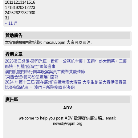
10
11
12
13
14
15
16
17
18
19
20
21
22
23
24
25
26
27
28
29
30
31
« 11 月
贊助廣告
本會開通國內微信版: macauvppm 大家可以關注.
近期文章
2025濠江盛匯-澳門汽車、遊艇、公務航空展十五週年盛大開幕，三展
聯袂，打造“陸海空”頂級盛事
澳門凱旋門舉行團年晚宴與員工歡聚共慶佳節
“東西合壁•藝彩紛呈畫展” 開幕
2024 年第十三屆“贏在廣州”暨粵港澳大灣區 大學生創業大賽港澳賽區
比賽完滿結束， 澳門三所院校躋身決賽!
廣告區
ADV
welcome to help you post ADV 歡迎提供廣告稿.. email:
news@vppm.org