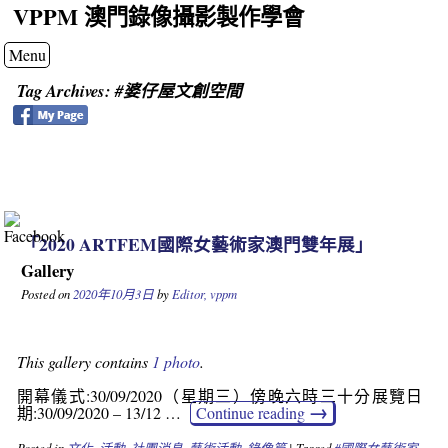
VPPM 澳門錄像攝影製作學會
Menu
Tag Archives:
#婆仔屋文創空間
「2020 ARTFEM國際女藝術家澳門雙年展」
Gallery
Posted on
2020年10月3日
by
Editor, vppm
This gallery contains
1 photo
.
開幕儀式:30/09/2020（星期三）傍晚六時三十分展覽日
→
期:30/09/2020 – 13/12 …
Continue reading
Posted in
文化
,
活動
,
社團消息
,
藝術活動
,
錄像篇
|
Tagged
#國際女藝術家