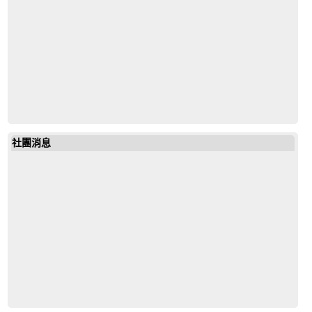
社團消息
19643972685851792
mail