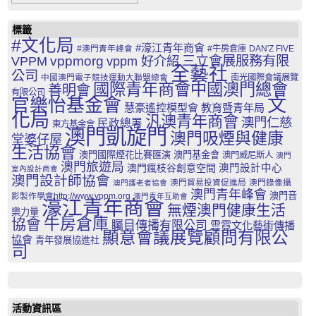
標籤
#文化局
#濠江青年商會
#澳門青年峰會
#牛房倉庫
DAN'Z FIVE
三立會展服務有限
VPPM
vppmorg
vppm 好介紹
全藝社
公司
中國澳門電子競技運動大聯盟總會
南光國際會議展覽
國際青年商會中國澳門總會
善明會
有限公司
文
官樂怡基金會
慧豪遙控模型會
教育暨青年局
化局
汎澳青年商會
澳門仁慈
民政總署
東方基金會
澳門凱旋門
澳門吸煙與健康
堂婆仔屋
生活協會
澳門國際煙花比賽匯演
澳門基金會
澳門威尼斯人
澳門
澳門旅遊局
澳門瘋枝谷創意空間
澳門設計中心
室內設計商會
澳門設計師協會
澳門貿易投資促進局
澳門錄像攝
澳門護老者協會
澳門青年峰會
澳門音
影製作學會http://www.vppm.org
澳門青年互助會
濠江青年商會
無煙澳門健康生活
樂力量
牛房倉庫
協會
矚目傳播有限公司
雲霓文化藝術傳播
顯意會議展覽顧問有限公
協會
青年發展協進社
司
活動資訊區