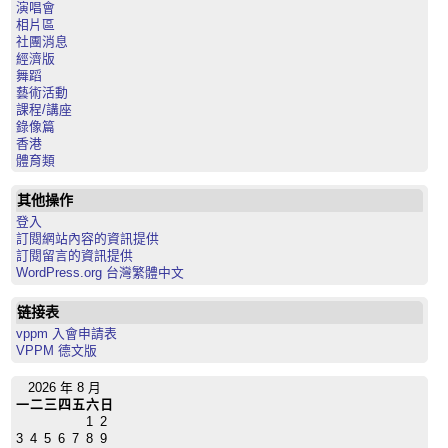
演唱會
相片區
社團消息
經濟版
舞蹈
藝術活動
課程/講座
錄像篇
香港
體育類
其他操作
登入
訂閱網站內容的資訊提供
訂閱留言的資訊提供
WordPress.org 台灣繁體中文
链接表
vppm 入會申請表
VPPM 德文版
2026 年 8 月
一
二
三
四
五
六
日
1
2
3
4
5
6
7
8
9