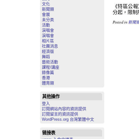
文化
《特區公報》
新聞類
分起，限制
會展
未分类
Posted in
新聞
活動
演唱會
演唱會
相片區
社團消息
經濟版
舞蹈
藝術活動
課程/講座
錄像篇
香港
體育類
其他操作
登入
訂閱網站內容的資訊提供
訂閱留言的資訊提供
WordPress.org 台灣繁體中文
链接表