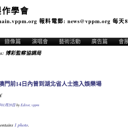
製作學會
n.vppm.org 報料電郵: news@vppm.org 每天8
錄像篇
演唱會
藝術活動
廣告篇
會
es:
博彩監察協調局
澳門前14日內曾到湖北省人士進入娛樂場
Y
年01月28日
by
Editor, vppm
contains
1 photo
.