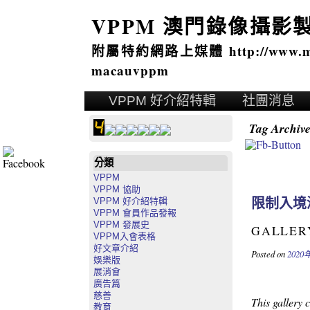
VPPM 澳門錄像攝影
附屬特約網路上媒體 http://www.mai
macauvppm
VPPM 好介紹特輯
社團消息
Tag Archiv
分類
VPPM
VPPM 協助
限制入境
VPPM 好介紹特輯
VPPM 會員作品發報
VPPM 發展史
GALLER
VPPM入會表格
好文章介紹
Posted on
2020
娛樂版
展消會
廣告篇
慈善
This gallery 
教育