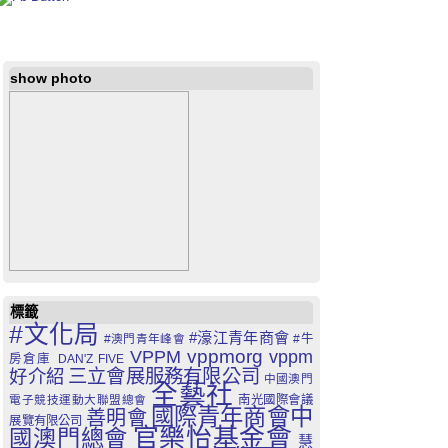
show photo
標籤
#文化局
#濠江青年商會
#澳門青年峰會
#牛
VPPM
vppmorg
vppm
房倉庫
DAN'Z FIVE
三立會展服務有限公司
好介紹
中國澳門
全藝社
電子競技運動大聯盟總會
南光國際會議
國際青年商會中
善明會
展覽有限公司
官樂怡基金會
國澳門總會
慧