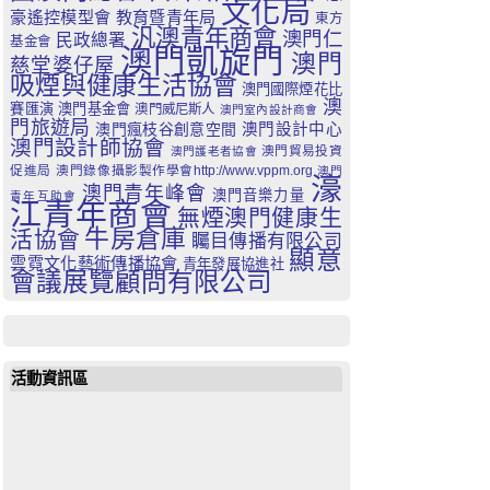
文化局
豪遙控模型會
教育暨青年局
東方
汎澳青年商會
澳門仁
民政總署
基金會
澳門凱旋門
澳門
慈堂婆仔屋
吸煙與健康生活協會
澳門國際煙花比
澳
賽匯演
澳門基金會
澳門威尼斯人
澳門室內設計商會
門旅遊局
澳門瘋枝谷創意空間
澳門設計中心
澳門設計師協會
澳門貿易投資
澳門護老者協會
促進局
澳門錄像攝影製作學會http://www.vppm.org
澳門
濠
澳門青年峰會
澳門音樂力量
青年互助會
江青年商會
無煙澳門健康生
牛房倉庫
活協會
矚目傳播有限公司
顯意
雲霓文化藝術傳播協會
青年發展協進社
會議展覽顧問有限公司
活動資訊區