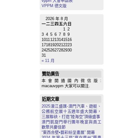
vppm 入會申請表
VPPM 德文版
2026 年 8 月
一
二
三
四
五
六
日
1
2
3
4
5
6
7
8
9
10
11
12
13
14
15
16
17
18
19
20
21
22
23
24
25
26
27
28
29
30
31
« 11 月
贊助廣告
本會開通國內微信版:
macauvppm 大家可以關注.
近期文章
2025濠江盛匯-澳門汽車、遊艇、
公務航空展十五週年盛大開幕，
三展聯袂，打造“陸海空”頂級盛事
澳門凱旋門舉行團年晚宴與員工
歡聚共慶佳節
“東西合壁•藝彩紛呈畫展” 開幕
2024 年第十三屆“贏在廣州”暨粵