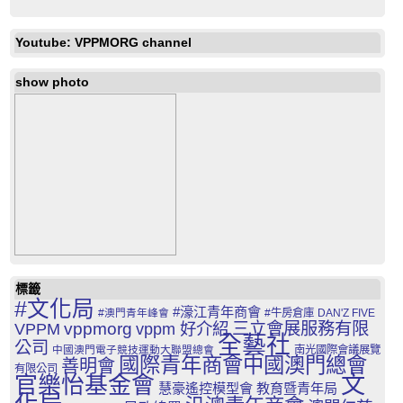
Youtube: VPPMORG channel
show photo
標籤
#文化局
#濠江青年商會
#澳門青年峰會
#牛房倉庫
DAN'Z FIVE
三立會展服務有限
VPPM
vppmorg
vppm 好介紹
全藝社
公司
中國澳門電子競技運動大聯盟總會
南光國際會議展覽
國際青年商會中國澳門總會
善明會
有限公司
文
官樂怡基金會
慧豪遙控模型會
教育暨青年局