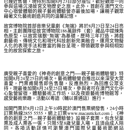
已幾近售罄，現特別加開8月23日部分座位，歡迎觀眾一同
參與這場沉浸故宮文物歷史之旅。此外，首創在澳門文化
中心宿營體驗的親子藝術體驗營亦最後加場，讓親子觀眾
藉著文化藝術創造共同的溫馨記憶。
故宮博物院首部音樂兒童劇《甪端》將於8月23日至24日亮
相，主創團隊從故宮博物院186萬餘件（套）藏品中提煉角
色原型，以故宮瑞獸“甪端”為基礎，歷時三年打造，將戲
劇藝術、傳統文化和現代科技創新完美融合，運用文物擬
人化的表現手法和豐富的舞台呈現，帶領觀眾參與栩栩如
生的故宮探索之旅。
廣受親子喜愛的《神奇的創意之門──親子藝術體驗營》特
加開8月24至25日的場次。藝術體驗營自推出以來深受大眾
喜愛，門票甫開售即告售罄，反應熱烈。為回應公眾支
持，現最後加開8月24至25日場次，參與者可在澳門文化中
心紮營留宿，體驗藝術工作坊，以及夜遊藝術博物館等，
感受藝術樂趣，活動以粵語（輔以普通話）進行。
加開門票於8月12日上午10時起於澳門售票網發售，24小時
訂票熱線2855 5555，網上訂票www.macauticket.com；《神
奇的創意之門—親子藝術體驗營》設親子套票，包含兒童
票及成人票各一張，只限5至8歲兒童入場，且須由成人陪
同。各項活動詳情可瀏覽澳門國際兒童藝術節網站