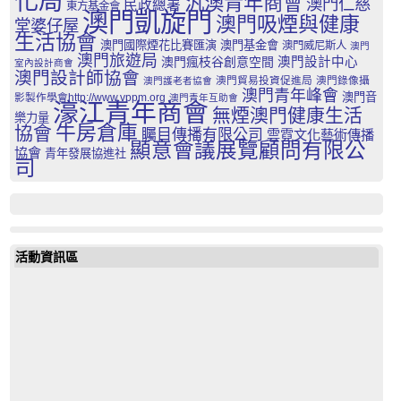
化局
汎澳青年商會
澳門仁慈
民政總署
東方基金會
澳門凱旋門
澳門吸煙與健康
堂婆仔屋
生活協會
澳門國際煙花比賽匯演
澳門基金會
澳門威尼斯人
澳門
澳門旅遊局
澳門瘋枝谷創意空間
澳門設計中心
室內設計商會
澳門設計師協會
澳門貿易投資促進局
澳門錄像攝
澳門護老者協會
澳門青年峰會
澳門音
影製作學會http://www.vppm.org
澳門青年互助會
濠江青年商會
無煙澳門健康生活
樂力量
牛房倉庫
協會
矚目傳播有限公司
雲霓文化藝術傳播
顯意會議展覽顧問有限公
協會
青年發展協進社
司
活動資訊區