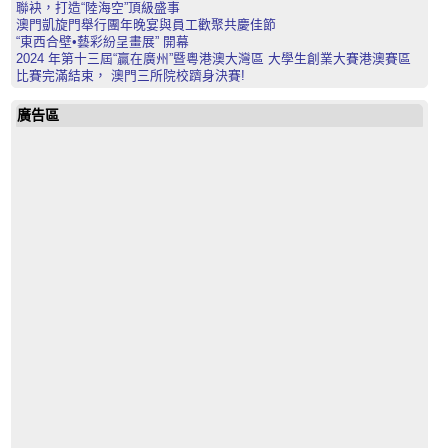
聯袂，打造“陸海空”頂級盛事
澳門凱旋門舉行團年晚宴與員工歡聚共慶佳節
“東西合壁•藝彩紛呈畫展” 開幕
2024 年第十三屆“贏在廣州”暨粵港澳大灣區 大學生創業大賽港澳賽區
比賽完滿結束， 澳門三所院校躋身決賽!
廣告區
Download this page in PDF format