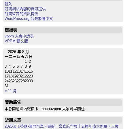
登入
訂閱網站內容的資訊提供
訂閱留言的資訊提供
WordPress.org 台灣繁體中文
链接表
vppm 入會申請表
VPPM 德文版
2026 年 8 月
一
二
三
四
五
六
日
1
2
3
4
5
6
7
8
9
10
11
12
13
14
15
16
17
18
19
20
21
22
23
24
25
26
27
28
29
30
31
« 11 月
贊助廣告
本會開通國內微信版: macauvppm 大家可以關注.
近期文章
2025濠江盛匯-澳門汽車、遊艇、公務航空展十五週年盛大開幕，三展