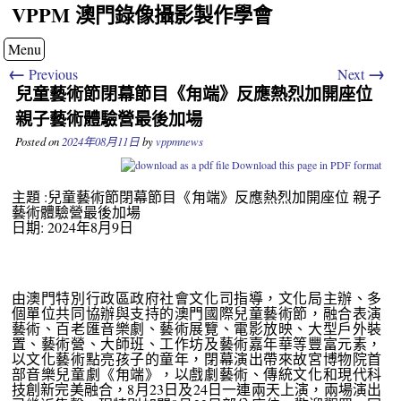
VPPM 澳門錄像攝影製作學會
Menu
←
→
Previous
Next
兒童藝術節閉幕節目《甪端》反應熱烈加開座位
親子藝術體驗營最後加場
Posted on
2024年08月11日
by
vppmnews
Download this page in PDF format
主題 :兒童藝術節閉幕節目《甪端》反應熱烈加開座位 親子
藝術體驗營最後加場
日期: 2024年8月9日
由澳門特別行政區政府社會文化司指導，文化局主辦、多
個單位共同協辦與支持的澳門國際兒童藝術節，融合表演
藝術、百老匯音樂劇、藝術展覽、電影放映、大型戶外裝
置、藝術營、大師班、工作坊及藝術嘉年華等豐富元素，
以文化藝術點亮孩子的童年，閉幕演出帶來故宮博物院首
部音樂兒童劇《甪端》，以戲劇藝術、傳統文化和現代科
技創新完美融合，8月23日及24日一連兩天上演，兩場演出