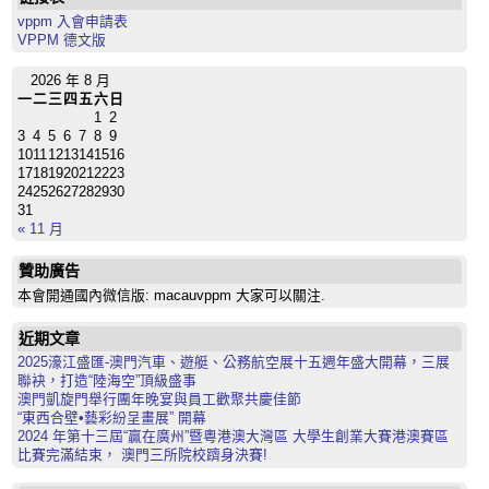
vppm 入會申請表
VPPM 德文版
2026 年 8 月
一
二
三
四
五
六
日
1
2
3
4
5
6
7
8
9
10
11
12
13
14
15
16
17
18
19
20
21
22
23
24
25
26
27
28
29
30
31
« 11 月
贊助廣告
本會開通國內微信版: macauvppm 大家可以關注.
近期文章
2025濠江盛匯-澳門汽車、遊艇、公務航空展十五週年盛大開幕，三展
聯袂，打造“陸海空”頂級盛事
澳門凱旋門舉行團年晚宴與員工歡聚共慶佳節
“東西合壁•藝彩紛呈畫展” 開幕
2024 年第十三屆“贏在廣州”暨粵港澳大灣區 大學生創業大賽港澳賽區
比賽完滿結束， 澳門三所院校躋身決賽!