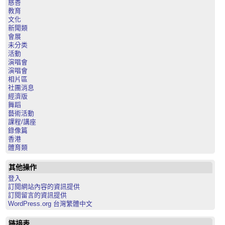
慈善
教育
文化
新聞類
會展
未分类
活動
演唱會
演唱會
相片區
社團消息
經濟版
舞蹈
藝術活動
課程/講座
錄像篇
香港
體育類
其他操作
登入
訂閱網站內容的資訊提供
訂閱留言的資訊提供
WordPress.org 台灣繁體中文
链接表