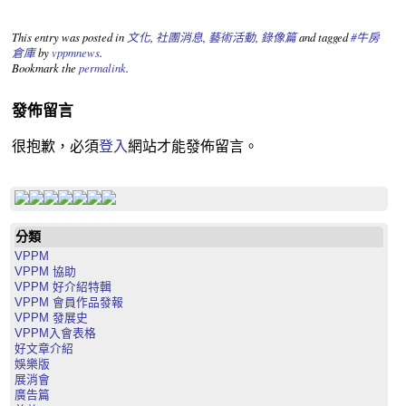
This entry was posted in
文化
,
社團消息
,
藝術活動
,
錄像篇
and tagged
#牛房
倉庫
by
vppmnews
.
Bookmark the
permalink
.
發佈留言
很抱歉，必須
登入
網站才能發佈留言。
分類
VPPM
VPPM 協助
VPPM 好介紹特輯
VPPM 會員作品發報
VPPM 發展史
VPPM入會表格
好文章介紹
娛樂版
展消會
廣告篇