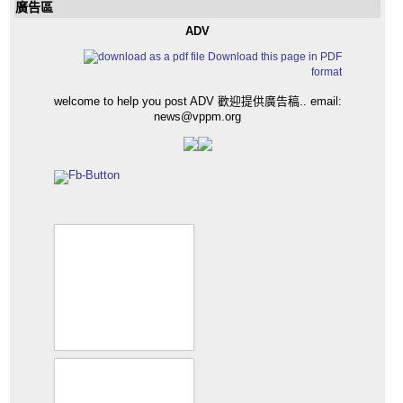
廣告區
ADV
Download this page in PDF
format
welcome to help you post ADV 歡迎提供廣告稿.. email:
news@vppm.org
vppm