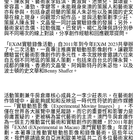
瑩、陳永賢、藝術家李鈺淇、黃淑賢、池樂兒、莫頌靈、
麥容嘉、潘勁、李鍵等。未能親身來澳的策展人和藝術家
亦有參與，包括身處荷蘭的策展人朱苾怡以及美國的史文
華在線上現身，向觀眾介紹作品，並與活動策劃李少莊、
策展人陳永賢、文晶瑩一同討論實驗錄像的發展；另外，
藝術家初念儒、拉勒俄嵐・巴耷玬、楊仁及陳佩詩分別參
與不同場次的線上對談，分享創作經驗和回應觀眾提問。
「EXiM實驗錄像活動」自2011年到今年EXiM 2023共舉辦
了十二次活動，一直專注推廣實驗動態影像創作，讓觀眾
體驗當代藝術影像創作的多元性。本次放映會邀請六位來
自五個不同地區的策展人策劃，包括來自台北的陳永賢、
成都的陳鏹、香港的文晶瑩、阿姆斯特丹的朱苾怡，以及
波士頓的史文華和Benny Shaffer。
活動策劃兼牛房倉庫核心成員之一李少莊表示，在藝術創
作領域中，最能夠感知和反映這一時代性符號的創作媒體
──「實驗動態影像（Experimental Moving Images）」，不
僅在世界各大展覽中屢見蹤跡，而它的重要性和影響力是
毋庸置疑的，更被稱為當代藝術的主流。澳門牛房倉庫作
為一個主力推動當代藝術和實驗創作的團體，於2011年創
辦「EXiM (EXperimental in Macau) 澳門實驗影像」年度計
劃，本著專注推動實驗動態影像和錄像藝術。這些年以
來，我們邀請過來自亞洲和歐美地區共二百多位藝術家和