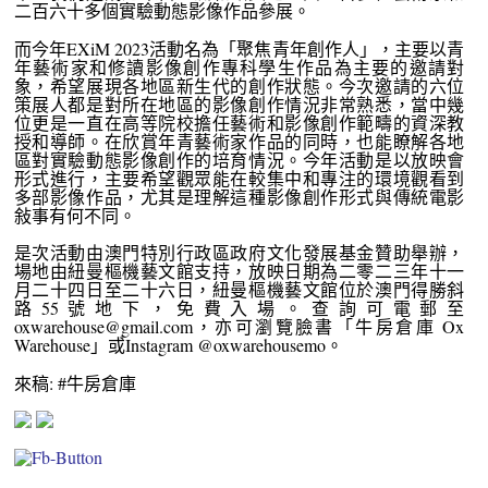
二百六十多個實驗動態影像作品參展。
而今年EXiM 2023活動名為「聚焦青年創作人」，主要以青
年藝術家和修讀影像創作專科學生作品為主要的邀請對
象，希望展現各地區新生代的創作狀態。今次邀請的六位
策展人都是對所在地區的影像創作情況非常熟悉，當中幾
位更是一直在高等院校擔任藝術和影像創作範疇的資深教
授和導師。在欣賞年青藝術家作品的同時，也能瞭解各地
區對實驗動態影像創作的培育情況。今年活動是以放映會
形式進行，主要希望觀眾能在較集中和專注的環境觀看到
多部影像作品，尤其是理解這種影像創作形式與傳統電影
敍事有何不同。
是次活動由澳門特別行政區政府文化發展基金贊助舉辦，
場地由紐曼樞機藝文館支持，放映日期為二零二三年十一
月二十四日至二十六日，紐曼樞機藝文館位於澳門得勝斜
路55號地下，免費入場。查詢可電郵至
oxwarehouse@gmail.com，亦可瀏覽臉書「牛房倉庫 Ox
Warehouse」或Instagram @oxwarehousemo。
來稿: #牛房倉庫