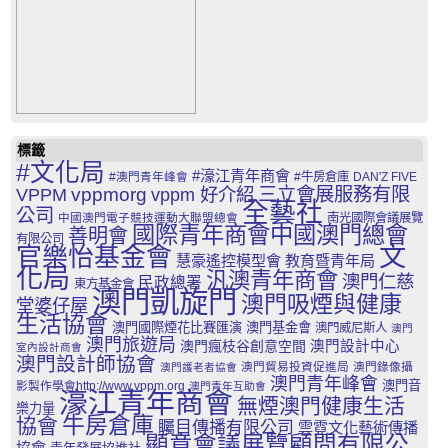
標籤
#文化局
#濠江青年商會
#澳門青年峰會
#牛房倉庫
DAN'Z FIVE
三立會展服務有限
VPPM
vppmorg
vppm 好介紹
全藝社
公司
中國澳門電子競技運動大聯盟總會
南光國際會議展覽
國際青年商會中國澳門總會
善明會
有限公司
文
官樂怡基金會
慧豪遙控模型會
教育暨青年局
化局
汎澳青年商會
澳門仁慈
民政總署
東方基金會
澳門凱旋門
澳門吸煙與健康
堂婆仔屋
生活協會
澳門國際煙花比賽匯演
澳門基金會
澳門威尼斯人
澳門
澳門旅遊局
澳門瘋枝谷創意空間
澳門設計中心
室內設計商會
澳門設計師協會
澳門貿易投資促進局
澳門錄像攝
澳門護老者協會
澳門青年峰會
澳門音
影製作學會http://www.vppm.org
澳門青年互助會
濠江青年商會
無煙澳門健康生活
樂力量
牛房倉庫
協會
矚目傳播有限公司
雲霓文化藝術傳播
顯意會議展覽顧問有限公
協會