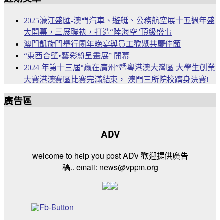
2025濠江盛匯-澳門汽車、遊艇、公務航空展十五週年盛
大開幕，三展聯袂，打造“陸海空”頂級盛事
澳門凱旋門舉行團年晚宴與員工歡聚共慶佳節
“東西合壁•藝彩紛呈畫展” 開幕
2024 年第十三屆“贏在廣州”暨粵港澳大灣區 大學生創業
大賽港澳賽區比賽完滿結束， 澳門三所院校躋身決賽!
廣告區
ADV
welcome to help you post ADV 歡迎提供廣告
稿.. email: news@vppm.org