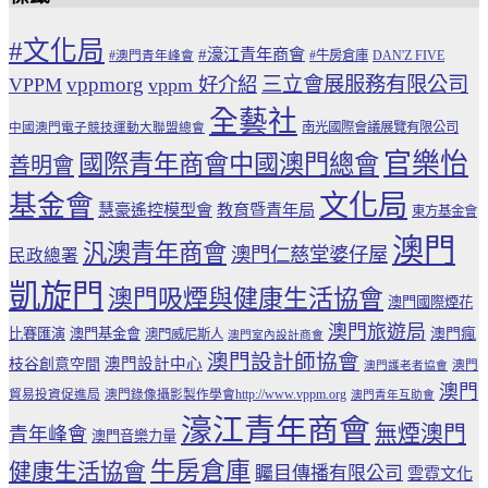
#文化局
#濠江青年商會
#牛房倉庫
#澳門青年峰會
DAN'Z FIVE
vppmorg
三立會展服務有限公司
VPPM
vppm 好介紹
全藝社
南光國際會議展覽有限公司
中國澳門電子競技運動大聯盟總會
官樂怡
國際青年商會中國澳門總會
善明會
文化局
基金會
慧豪遙控模型會
教育暨青年局
東方基金會
澳門
汎澳青年商會
澳門仁慈堂婆仔屋
民政總署
凱旋門
澳門吸煙與健康生活協會
澳門國際煙花
澳門旅遊局
比賽匯演
澳門基金會
澳門瘋
澳門威尼斯人
澳門室內設計商會
澳門設計師協會
澳門設計中心
枝谷創意空間
澳門
澳門護老者協會
澳門
貿易投資促進局
澳門錄像攝影製作學會http://www.vppm.org
澳門青年互助會
濠江青年商會
無煙澳門
青年峰會
澳門音樂力量
牛房倉庫
健康生活協會
矚目傳播有限公司
雲霓文化