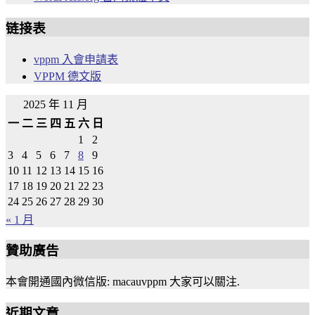
链接表
vppm 入會申請表
VPPM 德文版
2025 年 11 月
一
二
三
四
五
六
日
1
2
3
4
5
6
7
8
9
10
11
12
13
14
15
16
17
18
19
20
21
22
23
24
25
26
27
28
29
30
« 1 月
贊助廣告
本會開通國內微信版: macauvppm 大家可以關注.
近期文章