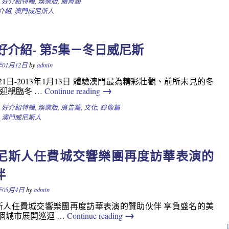
M 好介紹特輯
,
娛樂版
,
體育類
好介紹
,
澳門威尼斯人
 好介紹- 第5集－冬日威尼斯
年01月12日
by
admin
1月21日-2013年1月13日 體驗澳門最為精彩壯觀、前所未見的冬
→
歡迎親臨冬 …
Continue reading
M 好介紹特輯
,
娛樂版
,
廣告篇
,
文化
,
錄像篇
,
澳門威尼斯人
尼斯人任費城交響樂團再度訪華表演的
伴
年05月4日
by
admin
人任費城交響樂團再度訪華表演的贊助伙伴 享負盛名的美
→
個城市展開巡迴 …
Continue reading