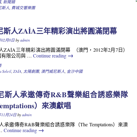
篇
,
新聞類
尼斯人
,
費城交響樂團
尼斯人ZAİA三年精彩演出將圓滿閉幕
年02月8日
by
admin
ZAİA三年精彩演出將圓滿閉幕 （澳門，2012年2月7日）
→
國有限公司與 …
Continue reading
類
u Soleil
,
ZAİA
,
太陽劇團
,
澳門威尼斯人
,
金沙中國
尼斯人承邀傳奇R&B聲樂組合誘惑樂隊
Temptations）來澳獻唱
年11月24日
by
admin
承邀傳奇R&B聲樂組合誘惑樂隊（The Temptations）來澳
→
…
Continue reading