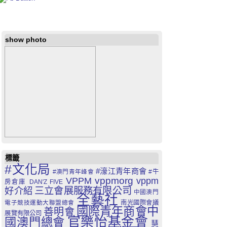
show photo
標籤
#文化局
#濠江青年商會
#澳門青年峰會
#牛
VPPM
vppmorg
vppm
房倉庫
DAN'Z FIVE
三立會展服務有限公司
好介紹
中國澳門
全藝社
電子競技運動大聯盟總會
南光國際會議
國際青年商會中
善明會
展覽有限公司
官樂怡基金會
國澳門總會
慧