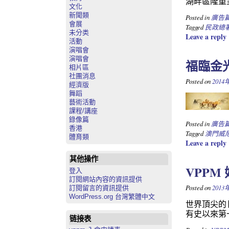
湖畔區隆重
文化
新聞類
Posted in
廣告
會展
Tagged
民政總
未分类
Leave a reply
活動
演唱會
演唱會
福臨金
相片區
社團消息
Posted on
2014
經濟版
舞蹈
藝術活動
課程/講座
錄像篇
Posted in
廣告
香港
Tagged
澳門威
體育類
Leave a reply
其他操作
VPPM
登入
訂閱網站內容的資訊提供
Posted on
2013
訂閱留言的資訊提供
WordPress.org 台灣繁體中文
世界頂尖的
有史以來第
链接表