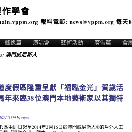
製作學會
n.vppm.org 報料電郵: news@vppm.org 每天8
錄像篇
演唱會
藝術活動
廣告篇
會
es:
澳門威尼斯人
道度假區隆重呈獻「福臨金光」賀歲活
馬年來臨38位澳門本地藝術家以其獨特
年02月11日
by
vppm
假區由即日起至2014年2月16日於澳門威尼斯人®的戶外人工