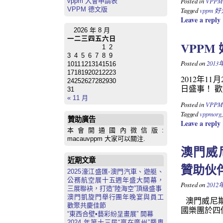
Posted in
VPP
vppm 入會申請表
VPPM 德文版
Tagged
vppm 
Leave a reply
2026 年 8 月
一
二
三
四
五
六
日
VPPM
1
2
3
4
5
6
7
8
9
Posted on
2013
10
11
12
13
14
15
16
17
18
19
20
21
22
23
2012年1
24
25
26
27
28
29
30
日盛事！ 
31
« 11 月
Posted in
VPP
Tagged
vppmorg
贊助廣告
Leave a reply
本會開通國內微信版:
macauvppm 大家可以關注.
澳門威
近期文章
贊助伙
2025濠江盛匯-澳門汽車、遊艇、
公務航空展十五週年盛大開幕，
Posted on
2012
三展聯袂，打造“陸海空”頂級盛事
澳門凱旋門舉行團年晚宴與員工
澳門威尼斯
歡聚共慶佳節
國樂團於四
“東西合壁•藝彩紛呈畫展” 開幕
2024 年第十三屆“贏在廣州”暨粵