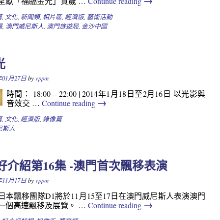
→
呈獻「福臨金光」賀歲 …
Continue reading
篇
,
文化
,
新聞類
,
相片區
,
經濟版
,
藝術活動
署
,
澳門威尼斯人
,
澳門旅遊局
,
金沙中國
光
年01月27日
by
vppm
時間： 18:00 – 22:00 | 2014年1月18日至2月16日 以光影與
→
音效交 …
Continue reading
篇
,
文化
,
經濟版
,
錄像篇
尼斯人
 好介紹第16集 -澳門首次飄移表演
年11月17日
by
vppm
日本飄移團隊D1將於11月15至17日在澳門威尼斯人表演澳門
→
一個高速飄移及展覽。 …
Continue reading