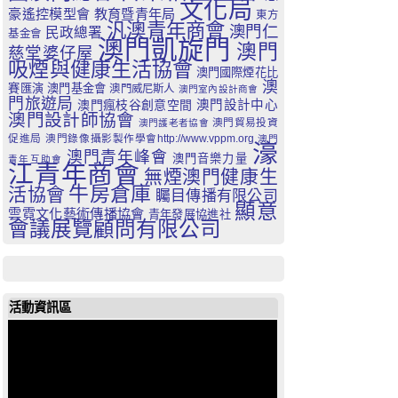
文化局
豪遙控模型會
教育暨青年局
東方
汎澳青年商會
澳門仁
民政總署
基金會
澳門凱旋門
澳門
慈堂婆仔屋
吸煙與健康生活協會
澳門國際煙花比
澳
賽匯演
澳門基金會
澳門威尼斯人
澳門室內設計商會
門旅遊局
澳門瘋枝谷創意空間
澳門設計中心
澳門設計師協會
澳門貿易投資
澳門護老者協會
促進局
澳門錄像攝影製作學會http://www.vppm.org
澳門
濠
澳門青年峰會
澳門音樂力量
青年互助會
江青年商會
無煙澳門健康生
牛房倉庫
活協會
矚目傳播有限公司
顯意
雲霓文化藝術傳播協會
青年發展協進社
會議展覽顧問有限公司
活動資訊區