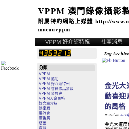
VPPM 澳門錄像攝影
附屬特約網路上媒體 http://www.mai
macauvppm
VPPM 好介紹特輯
社團消息
Tag Archiv
分類
VPPM
VPPM 協助
金光大
VPPM 好介紹特輯
VPPM 會員作品發報
動喜迎
VPPM 發展史
VPPM入會表格
的風格
好文章介紹
娛樂版
展消會
Posted on
2014
廣告篇
慈善
金光大道度
教育