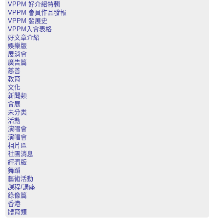
VPPM 好介紹特輯
VPPM 會員作品發報
VPPM 發展史
VPPM入會表格
好文章介紹
娛樂版
展消會
廣告篇
慈善
教育
文化
新聞類
會展
未分类
活動
演唱會
演唱會
相片區
社團消息
經濟版
舞蹈
藝術活動
課程/講座
錄像篇
香港
體育類