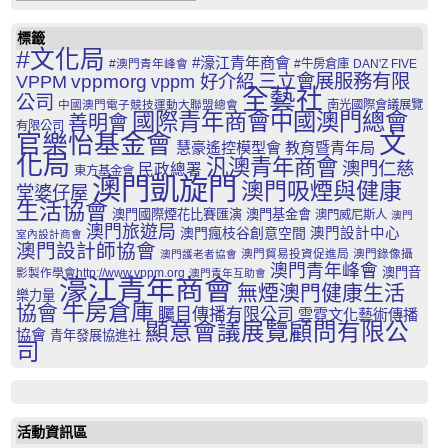
標籤
#文化局
#濠江青年商會
#澳門青年峰會
#牛房倉庫
DAN'Z FIVE
三立會展服務有限
VPPM
vppmorg
vppm 好介紹
全藝社
公司
中國澳門電子競技運動大聯盟總會
南光國際會議展覽
國際青年商會中國澳門總會
善明會
有限公司
文
官樂怡基金會
慧豪遙控模型會
教育暨青年局
化局
汎澳青年商會
澳門仁慈
民政總署
東方基金會
澳門凱旋門
澳門吸煙與健康
堂婆仔屋
生活協會
澳門國際煙花比賽匯演
澳門基金會
澳門威尼斯人
澳門
澳門旅遊局
澳門瘋枝谷創意空間
澳門設計中心
室內設計商會
澳門設計師協會
澳門貿易投資促進局
澳門錄像攝
澳門護老者協會
澳門青年峰會
澳門音
影製作學會http://www.vppm.org
澳門青年互助會
濠江青年商會
無煙澳門健康生活
樂力量
牛房倉庫
協會
矚目傳播有限公司
雲霓文化藝術傳播
顯意會議展覽顧問有限公
協會
青年發展協進社
司
活動資訊區