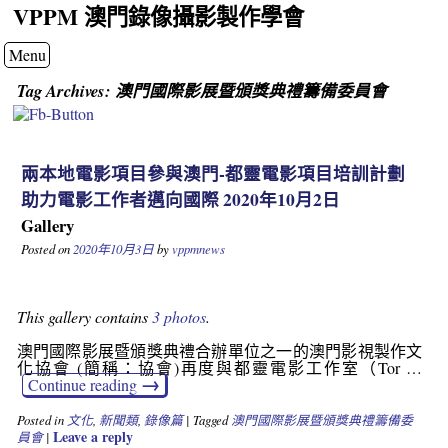
VPPM 澳門錄像攝影製作學會
Menu
Tag Archives:
澳門國際影展暨頒獎典禮籌備委員會
兩本地電影項目參與澳門-都靈電影項目培訓計劃
助力電影工作者邁向國際 2020年10月2日
Gallery
Posted on
2020年10月3日
by
vppmnews
This gallery contains
3 photos
.
澳門國際影展暨頒獎典禮合辦單位之一的澳門影視製作文
化協會 (簡稱：協會)再度與都靈電影工作室（Tor …
→
Continue reading
Posted in
文化
,
新聞類
,
錄像篇
|
Tagged
澳門國際影展暨頒獎典禮籌備委
Leave a reply
員會
|