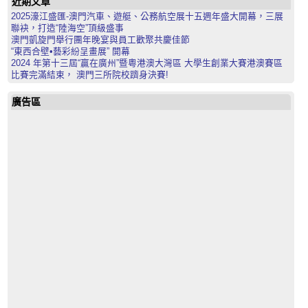
近期文章
2025濠江盛匯-澳門汽車、遊艇、公務航空展十五週年盛大開幕，三展
聯袂，打造“陸海空”頂級盛事
澳門凱旋門舉行團年晚宴與員工歡聚共慶佳節
“東西合壁•藝彩紛呈畫展” 開幕
2024 年第十三屆“贏在廣州”暨粵港澳大灣區 大學生創業大賽港澳賽區
比賽完滿結束， 澳門三所院校躋身決賽!
廣告區