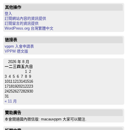
其他操作
登入
訂閱網站內容的資訊提供
訂閱留言的資訊提供
WordPress.org 台灣繁體中文
链接表
vppm 入會申請表
VPPM 德文版
2026 年 8 月
一
二
三
四
五
六
日
1
2
3
4
5
6
7
8
9
10
11
12
13
14
15
16
17
18
19
20
21
22
23
24
25
26
27
28
29
30
31
« 11 月
贊助廣告
本會開通國內微信版: macauvppm 大家可以關注.