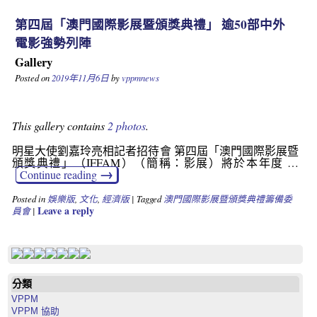
第四屆「澳門國際影展暨頒獎典禮」 逾50部中外
電影強勢列陣
Gallery
Posted on
2019年11月6日
by
vppmnews
This gallery contains
2 photos
.
明星大使劉嘉玲亮相記者招待會 第四屆「澳門國際影展暨
頒獎典禮」（IFFAM）（簡稱：影展）將於本年度 …
→
Continue reading
Posted in
娛樂版
,
文化
,
經濟版
|
Tagged
澳門國際影展暨頒獎典禮籌備委
Leave a reply
員會
|
分類
VPPM
VPPM 協助